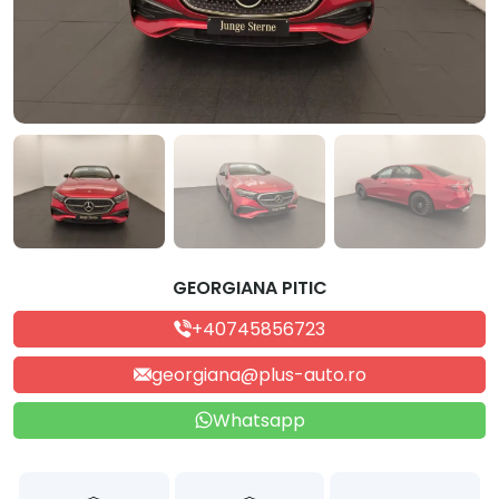
GEORGIANA PITIC
+40745856723
georgiana@plus-auto.ro
Whatsapp