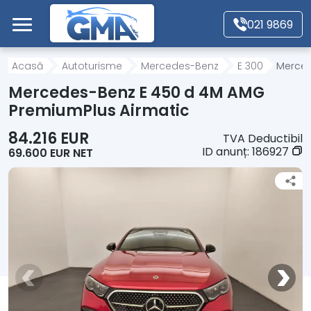
Mergi direct la conținutul principal
021 9869
Acasă
Acasă
Autoturisme
Mercedes-Benz
E 300
Merced
Mercedes-Benz E 450 d 4M AMG
Autoturisme
PremiumPlus Airmatic
84.216 EUR
TVA Deductibil
Motociclete
ID anunț:
186927
69.600 EUR NET
Autoutilitare
Alte tipuri vehicule
Despre Noi
Contact