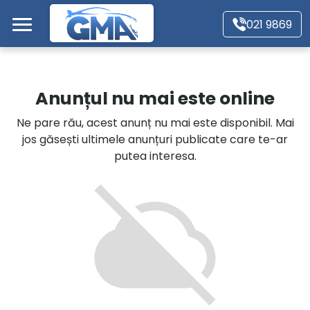
Mergi direct la conținutul principal
021 9869
Acasă
Anunțul nu mai este online
Autoturisme
Ne pare rău, acest anunț nu mai este disponibil. Mai
jos găsești ultimele anunțuri publicate care te-ar
Motociclete
putea interesa.
Autoutilitare
Alte tipuri vehicule
Despre Noi
Contact