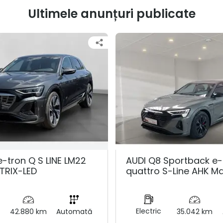
Ultimele anunțuri publicate
e-tron Q S LINE LM22
AUDI Q8 Sportback e-
TRIX-LED
quattro S-Line AHK Ma
Electric
42.880 km
Automată
35.042 km