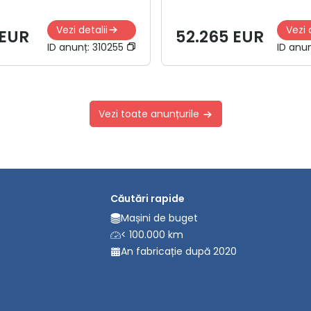
Vezi detalii
Vezi 
 EUR
52.265 EUR
ID anunț:
310255
ID anu
Vezi toate anunțurile
Căutări rapide
Mașini de buget
< 100.000 km
An fabricație după 2020