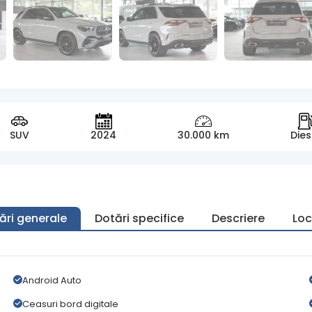
SUV
2024
30.000 km
Dies
ări generale
Dotări specifice
Descriere
Loc
Android Auto
Ceasuri bord digitale