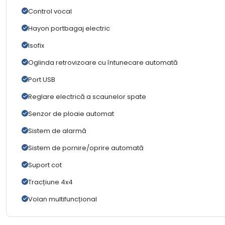
Control vocal
Hayon portbagaj electric
Isofix
Oglinda retrovizoare cu întunecare automată
Port USB
Reglare electrică a scaunelor spate
Senzor de ploaie automat
Sistem de alarmă
Sistem de pornire/oprire automată
Suport cot
Tracțiune 4x4
Volan multifuncțional