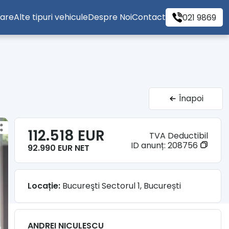
tare
Alte tipuri vehicule
Despre Noi
Contact
021 9869
Înapoi
112.518 EUR
TVA Deductibil
ID anunț:
208756
92.990 EUR NET
Locație:
Bucureşti Sectorul 1, București
ANDREI NICULESCU