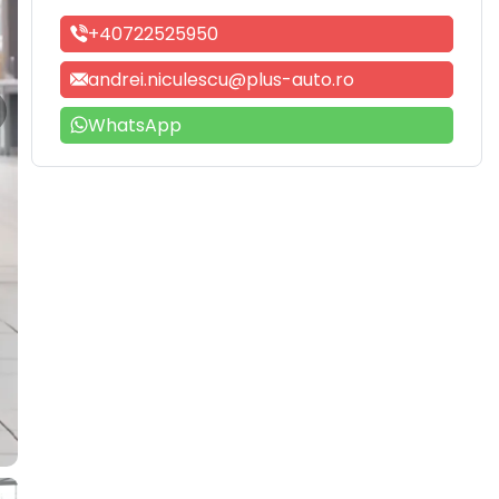
+40722525950
andrei.niculescu@plus-auto.ro
WhatsApp