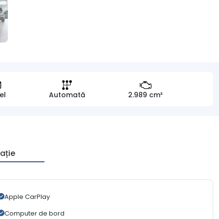
el
Automată
2.989 cm³
ație
Apple CarPlay
Computer de bord