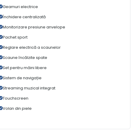
Geamuri electrice
Închidere centralizată
Monitorizare presiune anvelope
Pachet sport
Reglare electrică a scaunelor
Scaune încălzite spate
Set pentru mâini libere
Sistem de navigație
Streaming muzical integrat
Touchscreen
Volan din piele