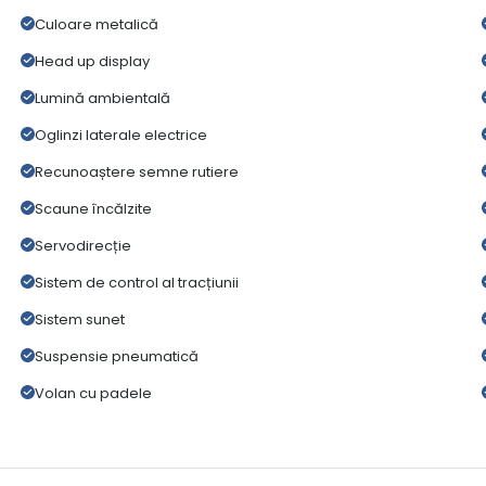
Culoare metalică
Head up display
Lumină ambientală
Oglinzi laterale electrice
Recunoaștere semne rutiere
Scaune încălzite
Servodirecție
Sistem de control al tracțiunii
Sistem sunet
Suspensie pneumatică
Volan cu padele