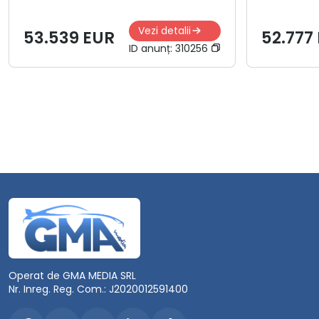
Vezi detalii
53.539 EUR
52.777
ID anunț:
310256
Operat de GMA MEDIA SRL
Nr. Inreg. Reg. Com.: J2020012591400