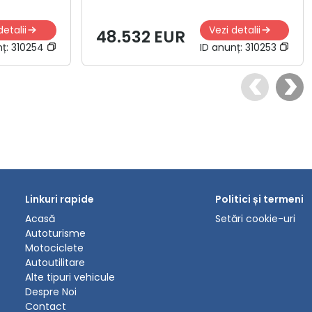
detalii
Vezi detalii
48.532 EUR
nț:
310254
ID anunț:
310253
Linkuri rapide
Politici și termeni
Acasă
Setări cookie-uri
Autoturisme
Motociclete
Autoutilitare
Alte tipuri vehicule
Despre Noi
Contact