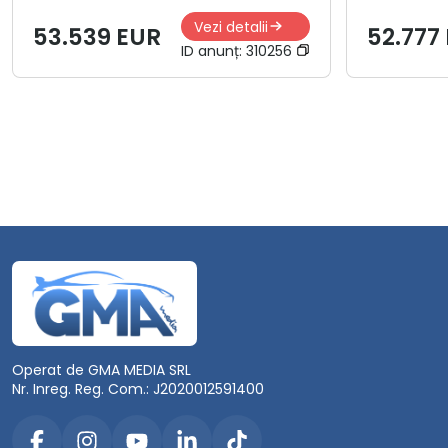
Vezi detalii
53.539 EUR
52.777
ID anunț:
310256
Operat de GMA MEDIA SRL
Nr. Inreg. Reg. Com.: J2020012591400