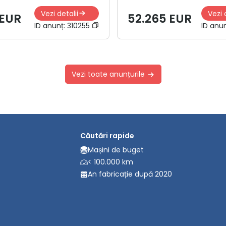
Vezi detalii
Vezi 
 EUR
52.265 EUR
ID anunț:
310255
ID anu
Vezi toate anunțurile
Căutări rapide
Mașini de buget
< 100.000 km
An fabricație după 2020