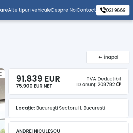
tare
Alte tipuri vehicule
Despre Noi
Contact
021 9869
Înapoi
91.839 EUR
TVA Deductibil
ID anunț:
208782
75.900 EUR NET
Locație:
Bucureşti Sectorul 1, București
ANDREI NICULESCU