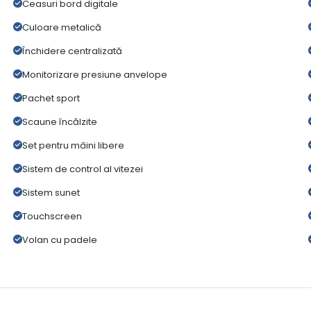
Ceasuri bord digitale
Culoare metalică
Închidere centralizată
Monitorizare presiune anvelope
Pachet sport
Scaune încălzite
Set pentru mâini libere
Sistem de control al vitezei
Sistem sunet
Touchscreen
Volan cu padele