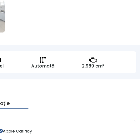
el
Automată
2.989 cm³
ație
Apple CarPlay