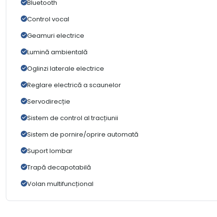
Bluetooth
Control vocal
Geamuri electrice
Lumină ambientală
Oglinzi laterale electrice
Reglare electrică a scaunelor
Servodirecție
Sistem de control al tracțiunii
Sistem de pornire/oprire automată
Suport lombar
Trapă decapotabilă
Volan multifuncțional