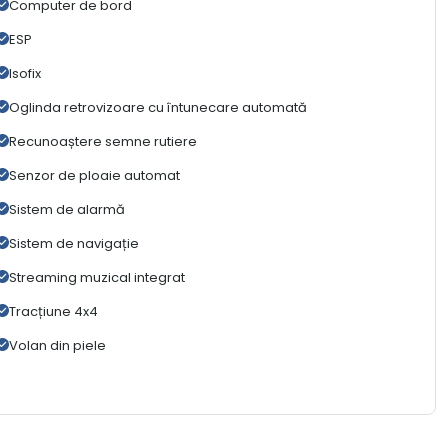
Computer de bord
ESP
Isofix
Oglinda retrovizoare cu întunecare automată
Recunoaștere semne rutiere
Senzor de ploaie automat
Sistem de alarmă
Sistem de navigație
Streaming muzical integrat
Tracțiune 4x4
Volan din piele