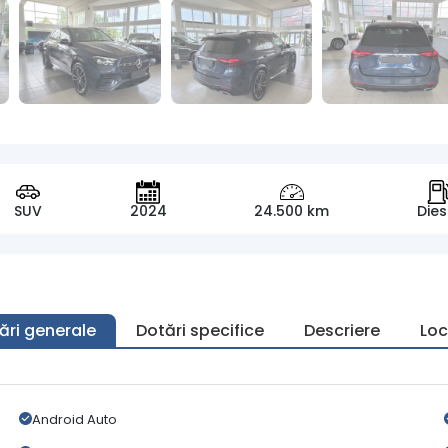
SUV
2024
24.500 km
Dies
ări generale
Dotări specifice
Descriere
Loc
Android Auto