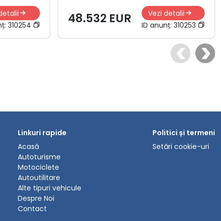
detalii
Vezi detalii
48.532 EUR
nț:
310254
ID anunț:
310253
Linkuri rapide
Politici și termeni
Acasă
Setări cookie-uri
Autoturisme
Motociclete
Autoutilitare
Alte tipuri vehicule
Despre Noi
Contact