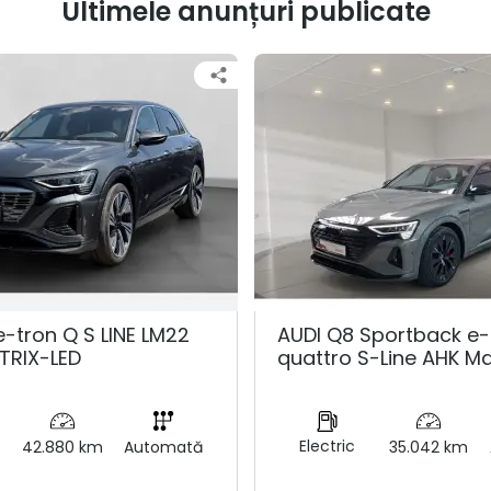
Ultimele anunțuri publicate
e-tron Q S LINE LM22
AUDI Q8 Sportback e-
TRIX-LED
quattro S-Line AHK Ma
Electric
42.880 km
Automată
35.042 km