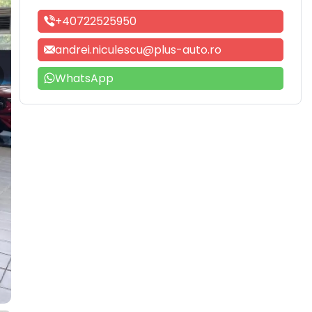
+40722525950
andrei.niculescu@plus-auto.ro
WhatsApp