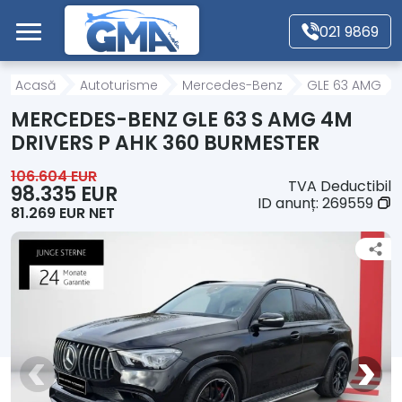
Mergi direct la conținutul principal
021 9869
Acasă
Acasă
Autoturisme
Mercedes-Benz
GLE 63 AMG
MERCEDES-BENZ GLE 63 S AMG 4M
Autoturisme
DRIVERS P AHK 360 BURMESTER
106.604 EUR
TVA Deductibil
Motociclete
98.335 EUR
ID anunț:
269559
81.269 EUR NET
Autoutilitare
Alte tipuri vehicule
Despre Noi
Contact