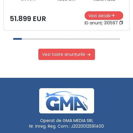
Vezi detalii
51.899 EUR
ID anunț:
310597
Vezi toate anunțurile
Operat de GMA MEDIA SRL
Nr. Inreg. Reg. Com.: J2020012591400