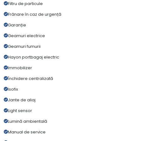
Filtru de particule
Frânare în caz de urgență
Garanție
Geamuri electrice
Geamuri fumurii
Hayon portbagaj electric
Immobilizer
Închidere centralizată
Isofix
Jante de aliaj
Light sensor
Lumină ambientală
Manual de service