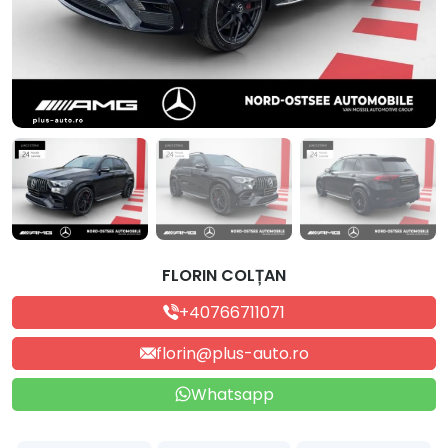
FLORIN COLȚAN
+40766711071
florin@plus-auto.ro
Whatsapp