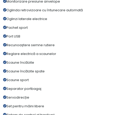
Monitorizare presiune anvelope
Oglinda retrovizoare cu întunecare automată
Oglinzi laterale electrice
Pachet sport
Port USB
Recunoaștere semne rutiere
Reglare electrică a scaunelor
Scaune încălzite
Scaune încălzite spate
Scaune sport
Separator portbagaj
Servodirecție
Set pentru mâini libere
Sistem de control al tracțiunii