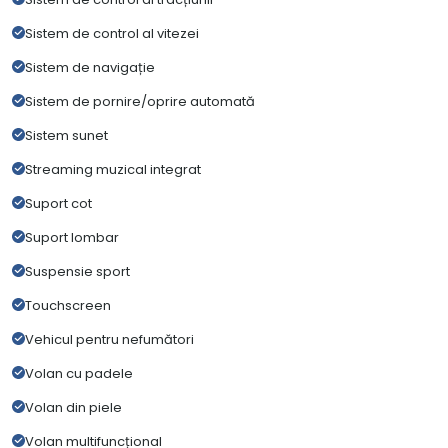
Sistem de control al vitezei
Sistem de navigație
Sistem de pornire/oprire automată
Sistem sunet
Streaming muzical integrat
Suport cot
Suport lombar
Suspensie sport
Touchscreen
Vehicul pentru nefumători
Volan cu padele
Volan din piele
Volan multifuncțional