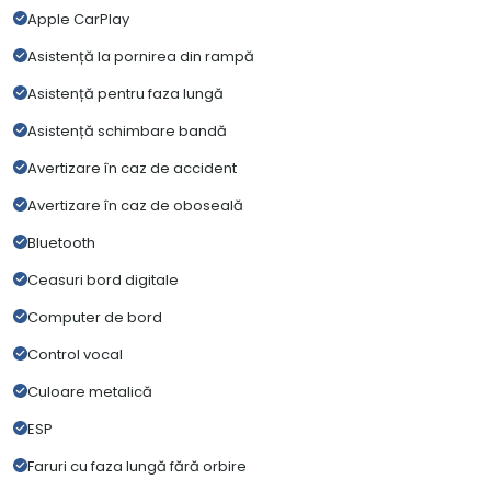
Apple CarPlay
Asistență la pornirea din rampă
Asistență pentru faza lungă
Asistență schimbare bandă
Avertizare în caz de accident
Avertizare în caz de oboseală
Bluetooth
Ceasuri bord digitale
Computer de bord
Control vocal
Culoare metalică
ESP
Faruri cu faza lungă fără orbire