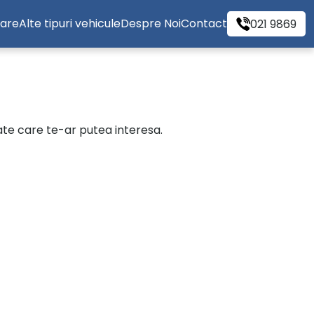
tare
Alte tipuri vehicule
Despre Noi
Contact
021 9869
cate care te-ar putea interesa.