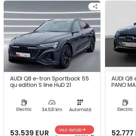
AUDI Q8 e-tron Sportback 55
AUDI Q8 
qu edition S line HuD 21
PANO MA
Electric
Electric
34.531 km
Automată
Vezi detalii
53.539 EUR
52.777