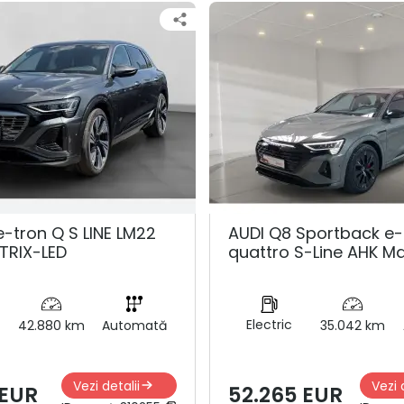
e-tron Q S LINE LM22
AUDI Q8 Sportback e-
TRIX-LED
quattro S-Line AHK Ma
Electric
42.880 km
Automată
35.042 km
Vezi detalii
Vezi 
 EUR
52.265 EUR