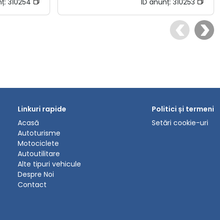
nț:
310254
ID anunț:
310253
Linkuri rapide
Politici și termeni
Acasă
Setări cookie-uri
Autoturisme
Motociclete
Autoutilitare
Alte tipuri vehicule
Despre Noi
Contact