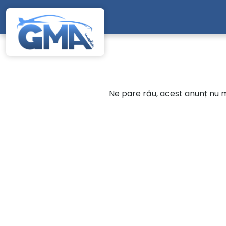
Mergi direct la conținutul principal
Ne pare rău, acest anunț nu ma