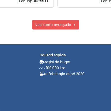
ID anunț:
310255
ID anu
Vezi toate anunțurile
Căutări rapide
Mașini de buget
< 100.000 km
An fabricație după 2020