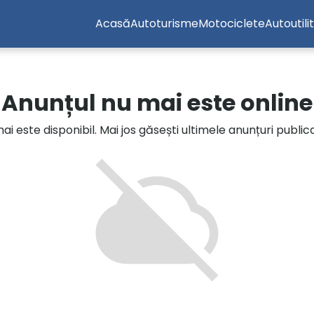
Acasă
Autoturisme
Motociclete
Autoutili
Anunțul nu mai este online
i este disponibil. Mai jos găsești ultimele anunțuri publi