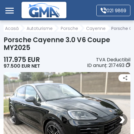
Mergi direct la conținutul principal
021 9869
Acasă
Acasă
Autoturisme
Porsche
Cayenne
Porsche C
Porsche Cayenne 3.0 V6 Coupe
Autoturisme
MY2025
117.975 EUR
TVA Deductibil
Motociclete
ID anunț:
217493
97.500 EUR NET
Autoutilitare
Alte tipuri vehicule
Despre Noi
Contact