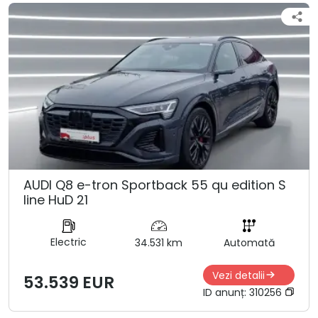
AUDI Q8 e-tron Sportback 55 qu edition S
line HuD 21
Electric
34.531 km
Automată
Vezi detalii
53.539 EUR
ID anunț:
310256