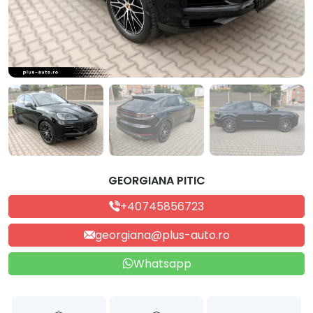
GEORGIANA PITIC
+40745856723
georgiana@plus-auto.ro
Whatsapp