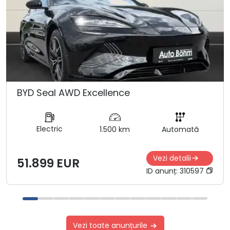
BYD Seal AWD Excellence
Electric
1.500 km
Automată
Vezi detalii
51.899 EUR
ID anunț:
310597
Vezi toate anunțurile