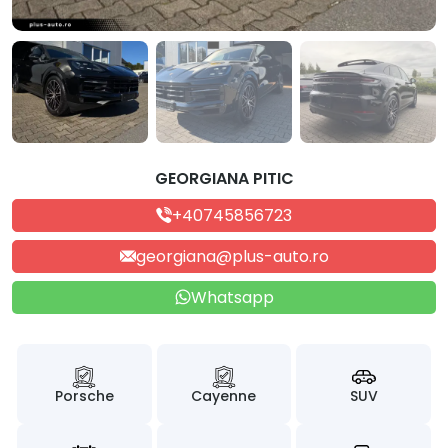
GEORGIANA PITIC
+40745856723
georgiana@plus-auto.ro
Whatsapp
Porsche
Cayenne
SUV