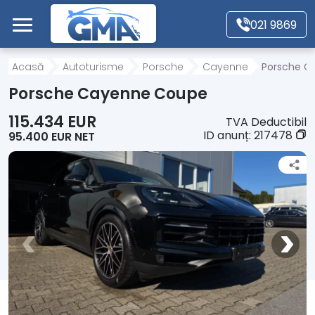
Mergi direct la conținutul principal
021 9869
Acasă
Acasă
Autoturisme
Porsche
Cayenne
Porsche C
Porsche Cayenne Coupe
Autoturisme
115.434 EUR
TVA Deductibil
ID anunț:
217478
95.400 EUR NET
Motociclete
Autoutilitare
Alte tipuri vehicule
Despre Noi
Contact