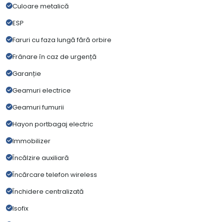
Culoare metalică
ESP
Faruri cu faza lungă fără orbire
Frânare în caz de urgență
Garanție
Geamuri electrice
Geamuri fumurii
Hayon portbagaj electric
Immobilizer
Încălzire auxiliară
Încărcare telefon wireless
Închidere centralizată
Isofix