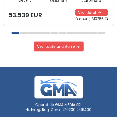
Electric
34.531 km
Automată
Vezi detalii
53.539 EUR
ID anunț:
310256
Vezi toate anunțurile
Operat de GMA MEDIA SRL
Nr. Inreg. Reg. Com.: J2020012591400