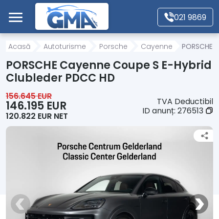
Mergi direct la conținutul principal
021 9869
Acasă
Acasă
Autoturisme
Porsche
Cayenne
PORSCHE C
PORSCHE Cayenne Coupe S E-Hybrid
Autoturisme
Clubleder PDCC HD
156.645 EUR
TVA Deductibil
Motociclete
146.195 EUR
ID anunț:
276513
120.822 EUR NET
Autoutilitare
Alte tipuri vehicule
Despre Noi
Contact