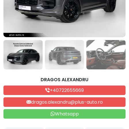
DRAGOS ALEXANDRU
+40722655669
dragos.alexandru@plus-auto.ro
Whatsapp