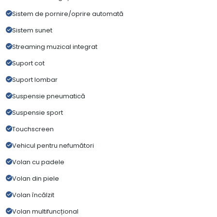
Sistem de pornire/oprire automată
Sistem sunet
Streaming muzical integrat
Suport cot
Suport lombar
Suspensie pneumatică
Suspensie sport
Touchscreen
Vehicul pentru nefumători
Volan cu padele
Volan din piele
Volan încălzit
Volan multifuncțional