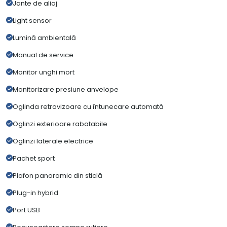
Jante de aliaj
Light sensor
Lumină ambientală
Manual de service
Monitor unghi mort
Monitorizare presiune anvelope
Oglinda retrovizoare cu întunecare automată
Oglinzi exterioare rabatabile
Oglinzi laterale electrice
Pachet sport
Plafon panoramic din sticlă
Plug-in hybrid
Port USB