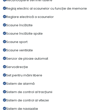
Recunoaștere semne rutiere
Reglaj electric al scaunelor cu funcție de memorie
Reglare electrică a scaunelor
Scaune încălzite
Scaune încălzite spate
Scaune sport
Scaune ventilate
Senzor de ploaie automat
Servodirecție
Set pentru mâini libere
Sistem de alarmă
Sistem de control al tracțiunii
Sistem de control al vitezei
Sistem de navigație