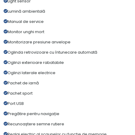
Light sensor
Lumină ambientală
Manual de service
Monitor unghi mort
Monitorizare presiune anvelope
Oglinda retrovizoare cu întunecare automată
Oglinzi exterioare rabatabile
Oglinzi laterale electrice
Pachet de iarnă
Pachet sport
Port USB
Pregătire pentru navigație
Recunoaștere semne rutiere
Reglaj electric al scaunelor cu funcție de memorie