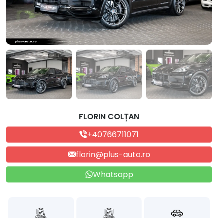
FLORIN COLȚAN
+40766711071
florin@plus-auto.ro
Whatsapp