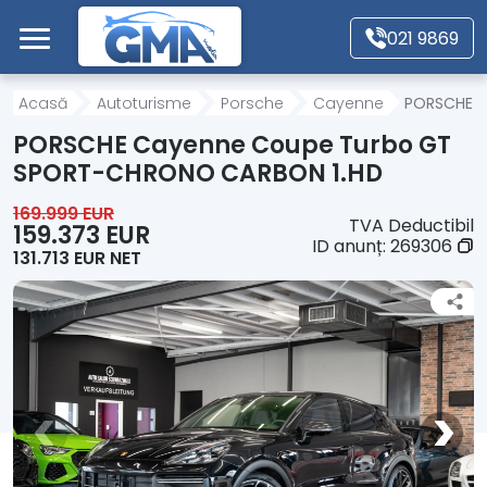
Mergi direct la conținutul principal
021 9869
Acasă
Acasă
Autoturisme
Porsche
Cayenne
PORSCHE C
PORSCHE Cayenne Coupe Turbo GT
Autoturisme
SPORT-CHRONO CARBON 1.HD
169.999 EUR
TVA Deductibil
Motociclete
159.373 EUR
ID anunț:
269306
131.713 EUR NET
Autoutilitare
Alte tipuri vehicule
Despre Noi
Contact