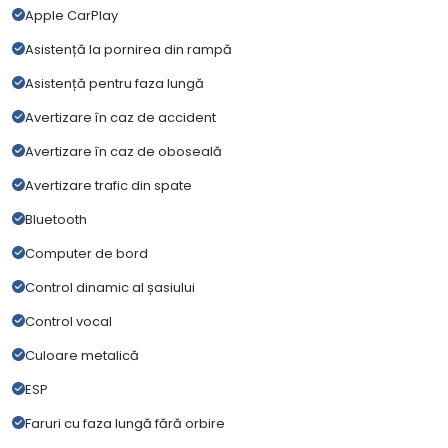
Apple CarPlay
Asistență la pornirea din rampă
Asistență pentru faza lungă
Avertizare în caz de accident
Avertizare în caz de oboseală
Avertizare trafic din spate
Bluetooth
Computer de bord
Control dinamic al șasiului
Control vocal
Culoare metalică
ESP
Faruri cu faza lungă fără orbire