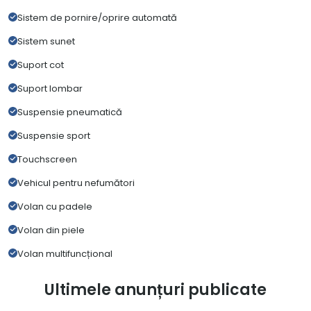
Sistem de pornire/oprire automată
Sistem sunet
Suport cot
Suport lombar
Suspensie pneumatică
Suspensie sport
Touchscreen
Vehicul pentru nefumători
Volan cu padele
Volan din piele
Volan multifuncțional
Ultimele anunțuri publicate