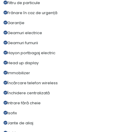
Filtru de particule
Frânare în caz de urgență
Garanție
Geamuri electrice
Geamuri fumurii
Hayon portbagaj electric
Head up display
Immobilizer
Încărcare telefon wireless
Închidere centralizată
Intrare fără cheie
Isofix
Jante de aliaj