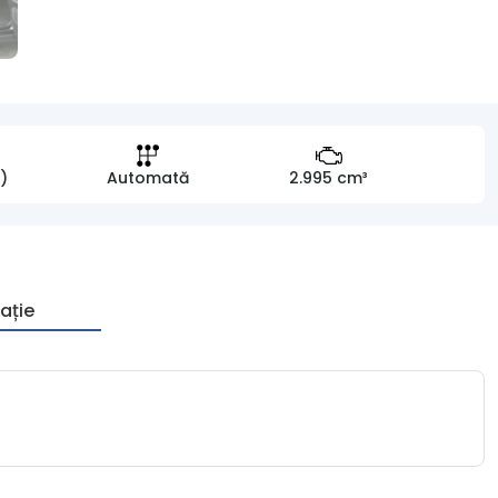
)
Automată
2.995 cm³
ație