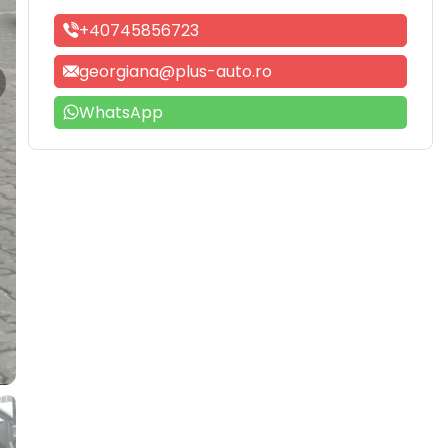
+40745856723
georgiana@plus-auto.ro
WhatsApp