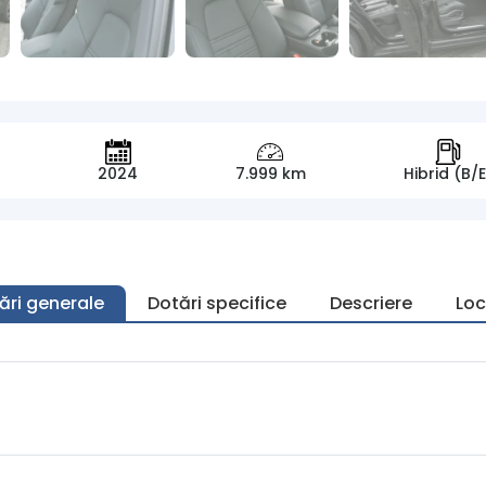
V
2024
7.999 km
Hibrid (B/E
ări generale
Dotări specifice
Descriere
Loc