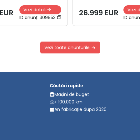
Vezi detalii
Vezi d
 EUR
26.999 EUR
ID anunț:
309953
ID anun
Vezi toate anunțurile
Căutări rapide
Mașini de buget
< 100.000 km
An fabricație după 2020