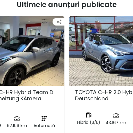
Ultimele anunțuri publicate
C-HR Hybrid Team D
TOYOTA C-HR 2.0 Hyb
zheizung KAmera
Deutschland
Hibrid (B/E)
43.167 km
)
62.106 km
Automată