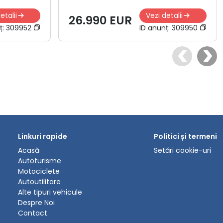
etalii
Vezi detalii
26.990 EUR
ț:
309952
ID anunț:
309950
Linkuri rapide
Politici și termeni
Acasă
Setări cookie-uri
Autoturisme
Motociclete
Autoutilitare
Alte tipuri vehicule
Despre Noi
Contact