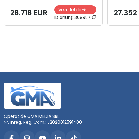
Vezi detalii
28.718 EUR
27.352
ID anunț:
309957
Operat de GMA MEDIA SRL
Nr. Inreg. Reg. Com.: J2020012591400