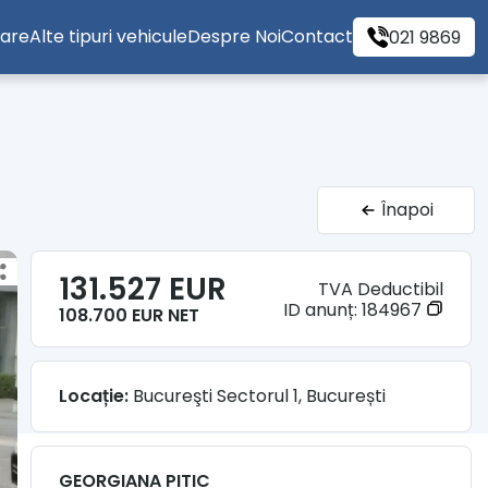
tare
Alte tipuri vehicule
Despre Noi
Contact
021 9869
Înapoi
131.527 EUR
TVA Deductibil
ID anunț:
184967
108.700 EUR NET
Locație:
Bucureşti Sectorul 1, București
GEORGIANA PITIC