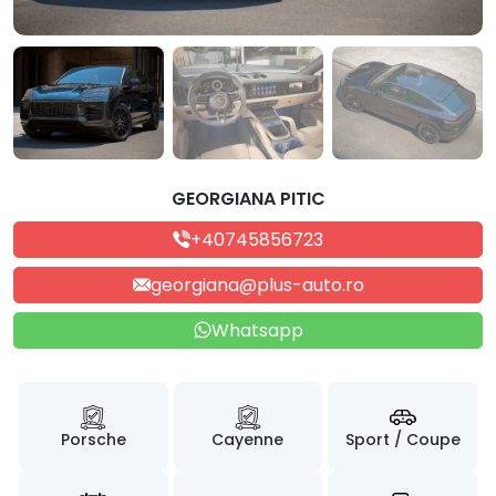
GEORGIANA PITIC
+40745856723
georgiana@plus-auto.ro
Whatsapp
Porsche
Cayenne
Sport / Coupe