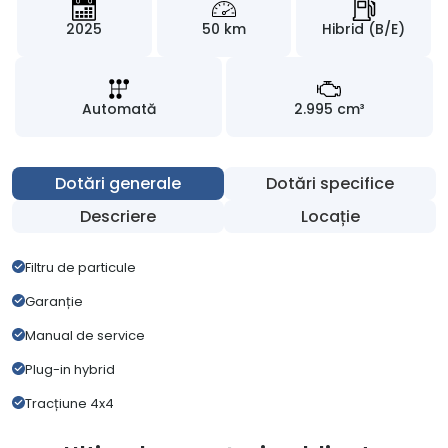
2025
50 km
Hibrid (B/E)
Automată
2.995 cm³
Dotări generale
Dotări specifice
Descriere
Locație
Filtru de particule
Garanție
Manual de service
Plug-in hybrid
Tracțiune 4x4