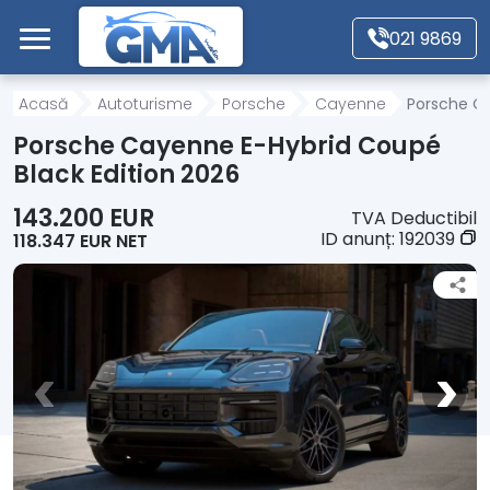
Mergi direct la conținutul principal
021 9869
Acasă
Acasă
Autoturisme
Porsche
Cayenne
Porsche Ca
Porsche Cayenne E-Hybrid Coupé
Autoturisme
Black Edition 2026
143.200 EUR
TVA Deductibil
Motociclete
ID anunț:
192039
118.347 EUR NET
Autoutilitare
Alte tipuri vehicule
Despre Noi
Contact