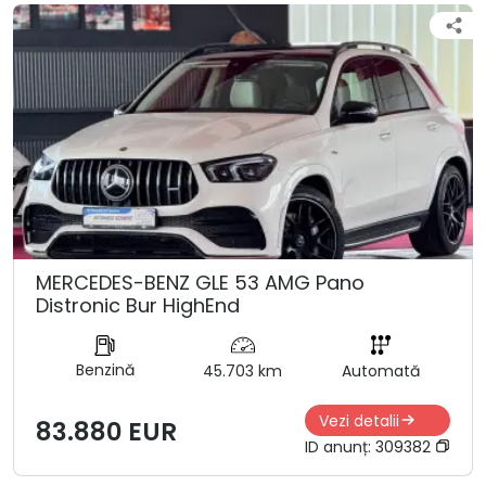
MERCEDES-BENZ GLE 53 AMG Pano
Distronic Bur HighEnd
Benzină
45.703 km
Automată
Vezi detalii
83.880 EUR
ID anunț:
309382