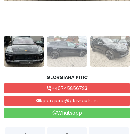
GEORGIANA PITIC
+40745856723
georgiana@plus-auto.ro
Whatsapp