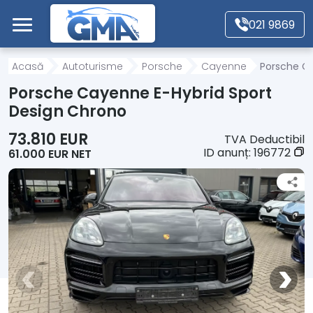
Mergi direct la conținutul principal
021 9869
Acasă
Acasă
Autoturisme
Porsche
Cayenne
Porsche Ca
Porsche Cayenne E-Hybrid Sport
Autoturisme
Design Chrono
73.810 EUR
TVA Deductibil
Motociclete
ID anunț:
196772
61.000 EUR NET
Autoutilitare
Alte tipuri vehicule
Despre Noi
Contact