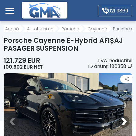
Mergi direct la conținutul principal
021 9869
Acasă
Acasă
Autoturisme
Porsche
Cayenne
Porsche C
Porsche Cayenne E-Hybrid AFIȘAJ
Autoturisme
PASAGER SUSPENSION
121.729 EUR
TVA Deductibil
Motociclete
ID anunț:
186358
100.602 EUR NET
Autoutilitare
Alte tipuri vehicule
Despre Noi
Contact