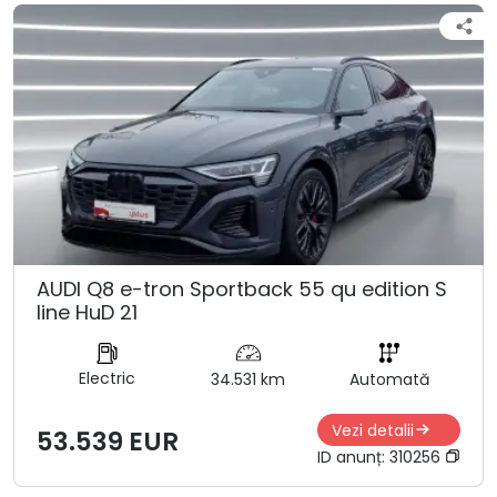
AUDI Q8 e-tron Sportback 55 qu edition S
line HuD 21
Electric
34.531 km
Automată
Vezi detalii
53.539 EUR
ID anunț:
310256