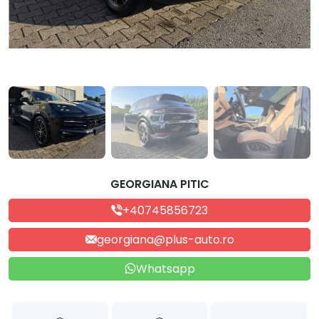
GEORGIANA PITIC
+40745856723
georgiana@plus-auto.ro
Whatsapp