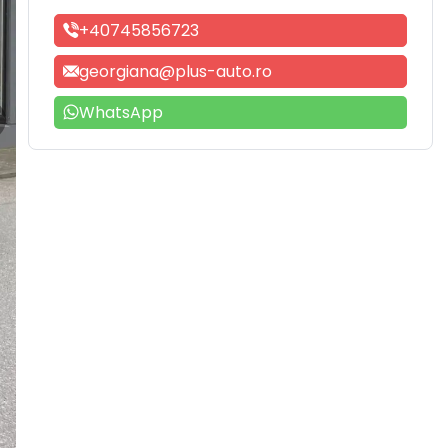
+40745856723
georgiana@plus-auto.ro
WhatsApp