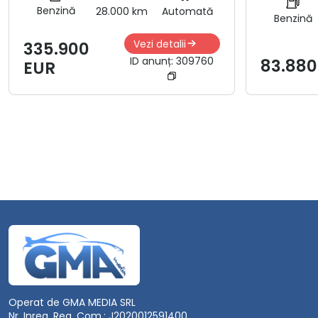
Benzină
28.000 km
Automată
Benzină
Vezi detalii
335.900
ID anunț:
309760
83.880
EUR
Operat de GMA MEDIA SRL
Nr. Inreg. Reg. Com.: J2020012591400