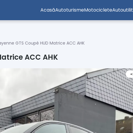
Acasă
Autoturisme
Motociclete
Autoutili
ayenne GTS Coupé HUD Matrice ACC AHK
atrice ACC AHK