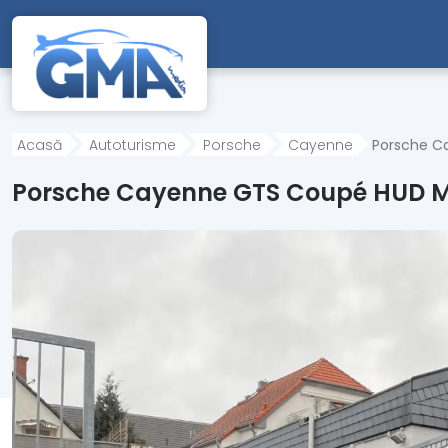
Mergi direct la conținutul principal
Acasă
Autoturisme
Porsche
Cayenne
Porsche C
Porsche Cayenne GTS Coupé HUD M