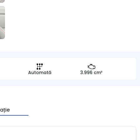
Automată
3.996 cm³
ație