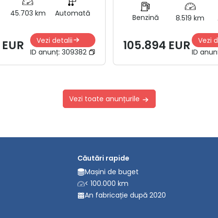
45.703 km
Automată
Benzină
8.519 km
Vezi detalii
Vezi d
 EUR
105.894 EUR
ID anunț:
309382
ID anun
Vezi toate anunțurile
Căutări rapide
Mașini de buget
< 100.000 km
An fabricație după 2020