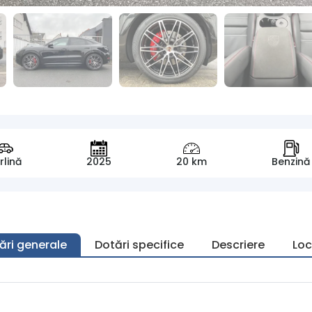
rlină
2025
20 km
Benzină
ări generale
Dotări specifice
Descriere
Loc