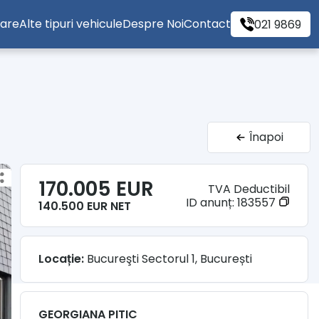
tare
Alte tipuri vehicule
Despre Noi
Contact
021 9869
Înapoi
170.005 EUR
TVA Deductibil
ID anunț:
183557
140.500 EUR NET
Locație:
Bucureşti Sectorul 1, București
GEORGIANA PITIC