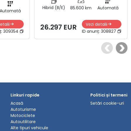
Hibrid (B/E)
85.600 km
Automată
Automată
etalii
Vezi detalii
26.297 EUR
ț:
309354
ID anunț:
308827
Linkuri rapide
Politici și termeni
Acasă
Setări cookie-uri
Autoturisme
Motociclete
Autoutilitare
Alte tipuri vehicule