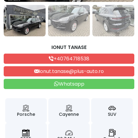
IONUT TANASE
+40764718538
ionut.tanase@plus-auto.ro
Whatsapp
Porsche
Cayenne
SUV