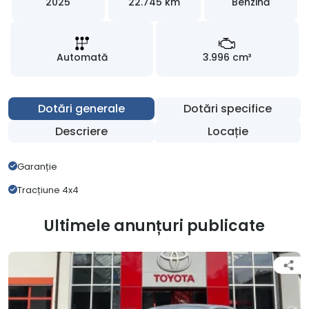
2025
22.745 km
Benzină
Automată
3.996 cm³
Dotări generale
Dotări specifice
Descriere
Locație
Garanție
Tracțiune 4x4
Ultimele anunțuri publicate