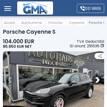
Mergi direct la conținutul principal
021 9869
Acasă
Acasă
Autoturisme
Porsche
Cayenne
Porsche C
Porsche Cayenne S
Autoturisme
104.000 EUR
TVA Deductibil
ID anunț:
291636
85.950 EUR NET
Motociclete
Autoutilitare
Alte tipuri vehicule
Despre Noi
Contact