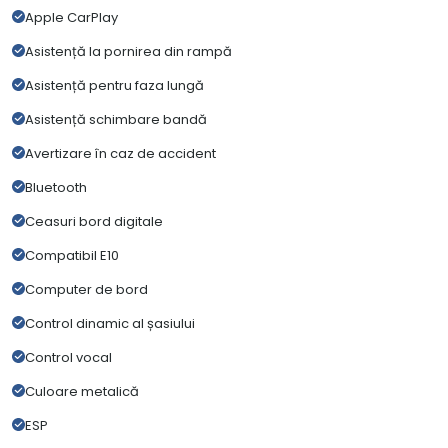
Apple CarPlay
Asistență la pornirea din rampă
Asistență pentru faza lungă
Asistență schimbare bandă
Avertizare în caz de accident
Bluetooth
Ceasuri bord digitale
Compatibil E10
Computer de bord
Control dinamic al șasiului
Control vocal
Culoare metalică
ESP