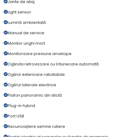
Jante de aliaj
Light sensor
Lumină ambientală
Manual de service
Monitor unghi mort
Monitorizare presiune anvelope
Oglinda retrovizoare cu întunecare automată
Oglinzi exterioare rabatabile
Oglinzi laterale electrice
Plafon panoramic din sticlă
Plug-in hybrid
Port USB
Recunoaștere semne rutiere
Reglaj electric al scaunelor cu funcție de memorie