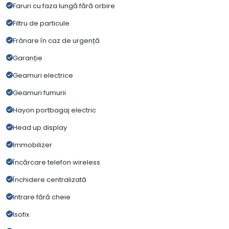
Faruri cu faza lungă fără orbire
Filtru de particule
Frânare în caz de urgență
Garanție
Geamuri electrice
Geamuri fumurii
Hayon portbagaj electric
Head up display
Immobilizer
Încărcare telefon wireless
Închidere centralizată
Intrare fără cheie
Isofix