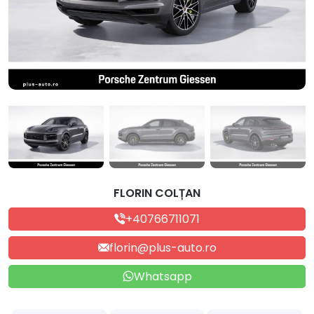
FLORIN COLȚAN
+40766711071
florin@plus-auto.ro
Whatsapp