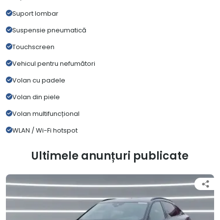
Suport lombar
Suspensie pneumatică
Touchscreen
Vehicul pentru nefumători
Volan cu padele
Volan din piele
Volan multifuncțional
WLAN / Wi-Fi hotspot
Ultimele anunțuri publicate