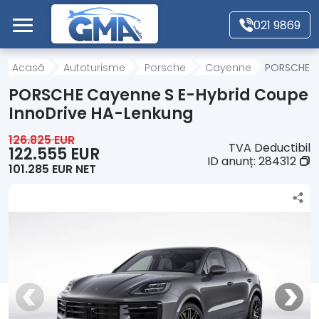
Mergi direct la conținutul principal
021 9869
Acasă
Acasă
Autoturisme
Porsche
Cayenne
PORSCHE C
PORSCHE Cayenne S E-Hybrid Coupe
Autoturisme
InnoDrive HA-Lenkung
126.825 EUR
TVA Deductibil
Motociclete
122.555 EUR
ID anunț:
284312
101.285 EUR NET
Autoutilitare
Alte tipuri vehicule
Despre Noi
Contact