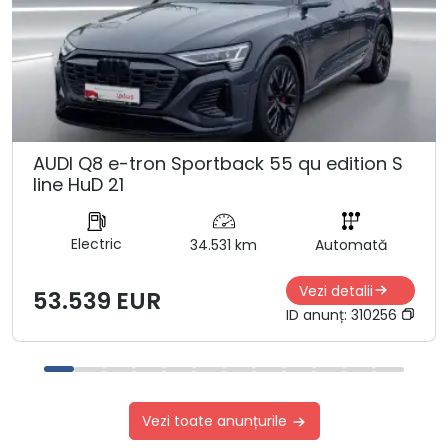
AUDI Q8 e-tron Sportback 55 qu edition S
line HuD 21
Electric
34.531 km
Automată
Vezi detalii
53.539 EUR
ID anunț:
310256
Vezi toate anunțurile