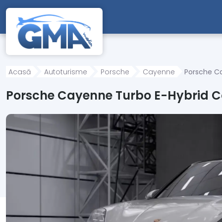
Mergi direct la conținutul principal
Acasă
Autoturisme
Porsche
Cayenne
Porsche C
Porsche Cayenne Turbo E-Hybrid 