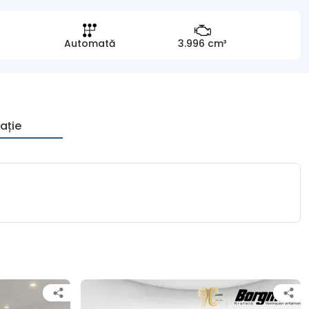
)
Automată
3.996 cm³
ație