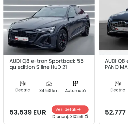
AUDI Q8 e-tron Sportback 55
AUDI Q8 
qu edition S line HuD 21
PANO MA
Electric
Electric
34.531 km
Automată
Vezi detalii
53.539 EUR
52.777
ID anunț:
310256