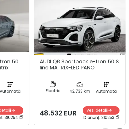
tron 50
AUDI Q8 Sportback e-tron 50 S
trix
line MATRIX-LED PANO
Electric
Automată
42.733 km
Automată
detalii
Vezi detalii
48.532 EUR
nț:
310254
ID anunț:
310253