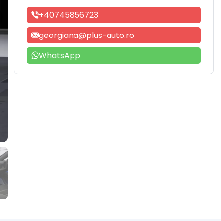
+40745856723
georgiana@plus-auto.ro
WhatsApp