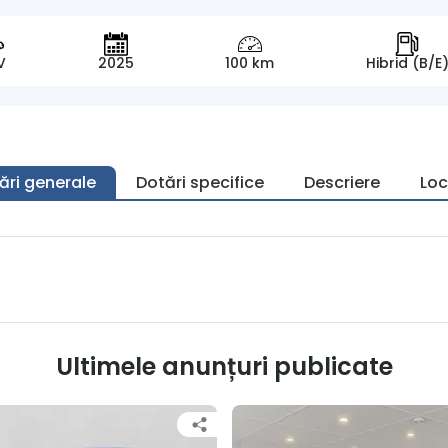
V
2025
100 km
Hibrid (B/E
ări generale
Dotări specifice
Descriere
Loc
Ultimele anunțuri publicate