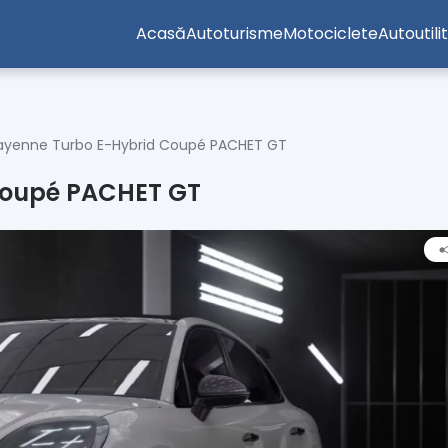
Acasă
Autoturisme
Motociclete
Autoutili
ayenne Turbo E-Hybrid Coupé PACHET GT
Coupé PACHET GT