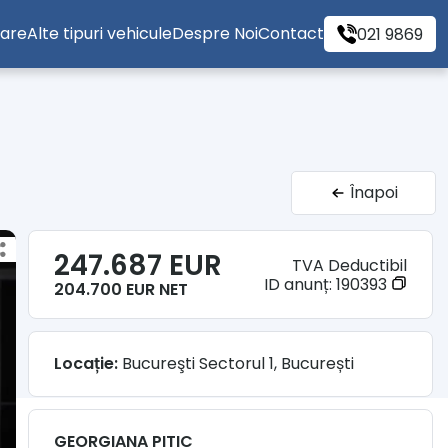
tare
Alte tipuri vehicule
Despre Noi
Contact
021 9869
Înapoi
247.687 EUR
TVA Deductibil
ID anunț:
190393
204.700 EUR NET
Locație:
Bucureşti Sectorul 1, București
GEORGIANA PITIC