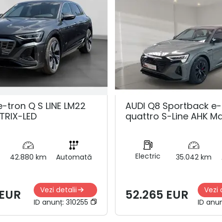
e-tron Q S LINE LM22
AUDI Q8 Sportback e-
TRIX-LED
quattro S-Line AHK Ma
Electric
42.880 km
Automată
35.042 km
Vezi detalii
Vezi 
 EUR
52.265 EUR
ID anunț:
310255
ID anu