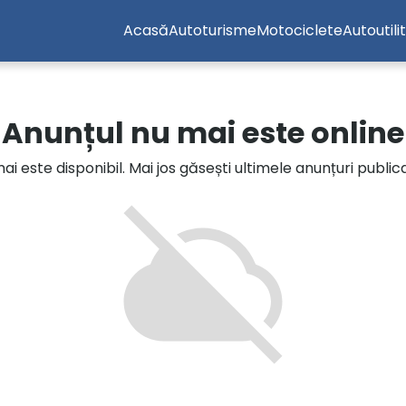
Acasă
Autoturisme
Motociclete
Autoutili
Anunțul nu mai este online
i este disponibil. Mai jos găsești ultimele anunțuri publi