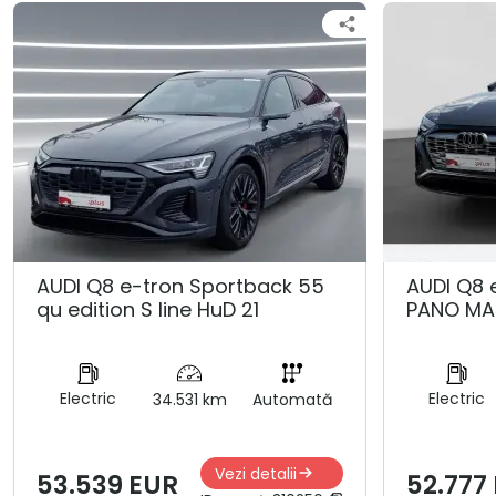
AUDI Q8 e-tron Sportback 55
AUDI Q8 
qu edition S line HuD 21
PANO MA
Electric
Electric
34.531 km
Automată
Vezi detalii
53.539 EUR
52.777