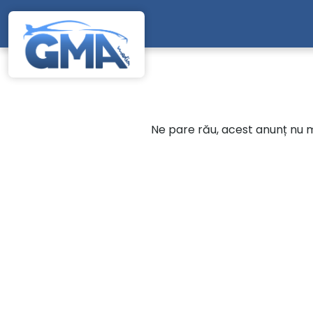
Mergi direct la conținutul principal
Ne pare rău, acest anunț nu ma