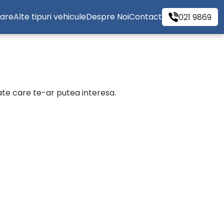
tare
Alte tipuri vehicule
Despre Noi
Contact
021 9869
cate care te-ar putea interesa.