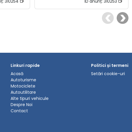
nț:
310254
ID anunț:
310253
Linkuri rapide
Politici și termeni
Acasă
Setări cookie-uri
Autoturisme
Motociclete
Autoutilitare
Alte tipuri vehicule
Despre Noi
Contact