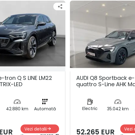
e-tron Q S LINE LM22
AUDI Q8 Sportback e-
TRIX-LED
quattro S-Line AHK Ma
Electric
42.880 km
Automată
35.042 km
Vezi detalii
Vezi 
 EUR
52.265 EUR