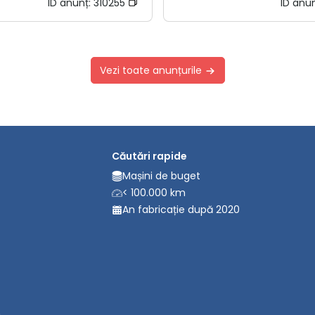
ID anunț:
310255
ID anu
Vezi toate anunțurile
Căutări rapide
Mașini de buget
< 100.000 km
An fabricație după 2020