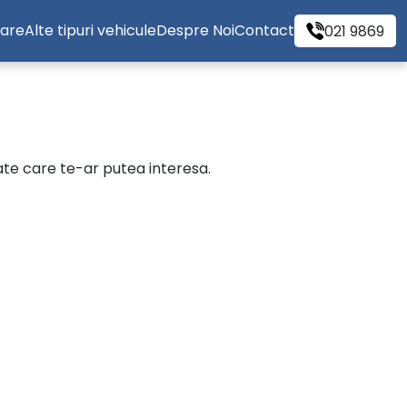
tare
Alte tipuri vehicule
Despre Noi
Contact
021 9869
cate care te-ar putea interesa.