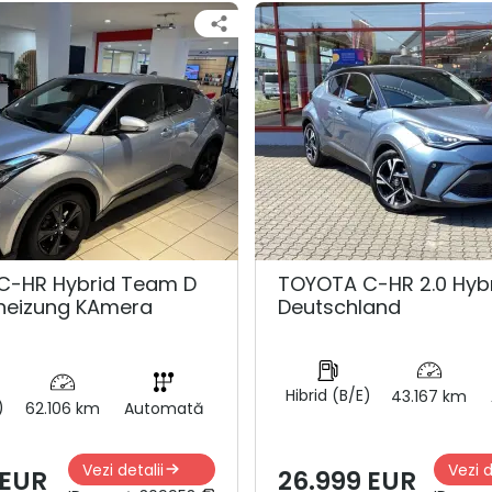
C-HR Hybrid Team D
TOYOTA C-HR 2.0 Hyb
zheizung KAmera
Deutschland
Hibrid (B/E)
43.167 km
)
62.106 km
Automată
Vezi detalii
Vezi d
 EUR
26.999 EUR