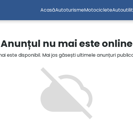
Acasă
Autoturisme
Motociclete
Autoutili
Anunțul nu mai este online
i este disponibil. Mai jos găsești ultimele anunțuri publi