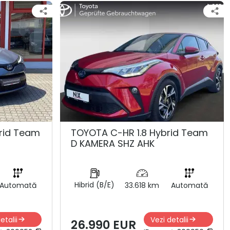
rid Team
TOYOTA C-HR 1.8 Hybrid Team
D KAMERA SHZ AHK
Hibrid (B/E)
Automată
33.618 km
Automată
etalii
Vezi detalii
26.990 EUR