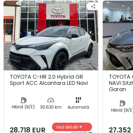
TOYOTA C-HR 2.0 Hybrid GR
TOYOTA 
Sport ACC Alcantara LED Navi
NAVI Sit
Garan
Hibrid (B/E)
30.630 km
Automată
Hibrid (B/E
Vezi detalii
28.718 EUR
27.352