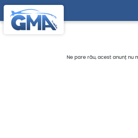
Mergi direct la conținutul principal
Ne pare rău, acest anunț nu ma