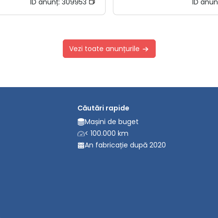
ID anunț:
309953
ID anun
Vezi toate anunțurile
Căutări rapide
Mașini de buget
< 100.000 km
An fabricație după 2020