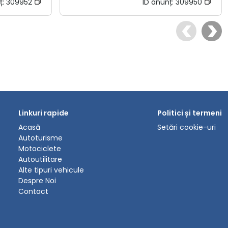
ț:
309952
ID anunț:
309950
Linkuri rapide
Politici și termeni
Acasă
Setări cookie-uri
Autoturisme
Motociclete
Autoutilitare
Alte tipuri vehicule
Despre Noi
Contact