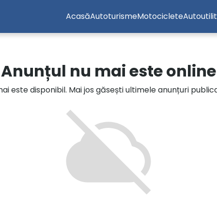
Acasă
Autoturisme
Motociclete
Autoutili
Anunțul nu mai este online
i este disponibil. Mai jos găsești ultimele anunțuri publi