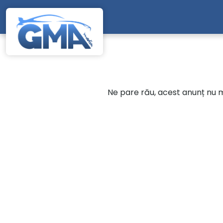
Mergi direct la conținutul principal
Ne pare rău, acest anunț nu ma