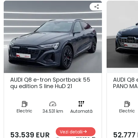
AUDI Q8 e-tron Sportback 55
AUDI Q8 
qu edition S line HuD 21
PANO MA
Electric
Electric
34.531 km
Automată
Vezi detalii
53.539 EUR
52.777