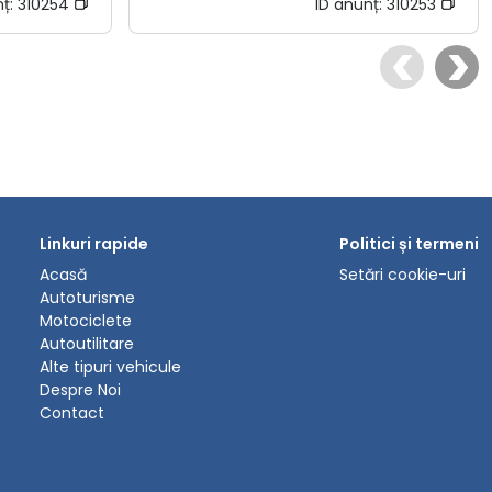
nț:
310254
ID anunț:
310253
Linkuri rapide
Politici și termeni
Acasă
Setări cookie-uri
Autoturisme
Motociclete
Autoutilitare
Alte tipuri vehicule
Despre Noi
Contact