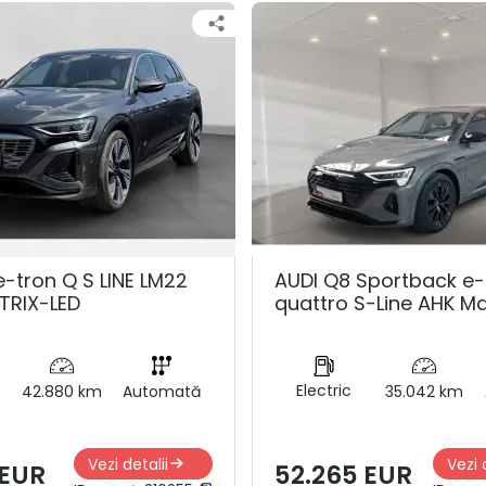
e-tron Q S LINE LM22
AUDI Q8 Sportback e-
TRIX-LED
quattro S-Line AHK Ma
Electric
42.880 km
Automată
35.042 km
Vezi detalii
Vezi 
 EUR
52.265 EUR