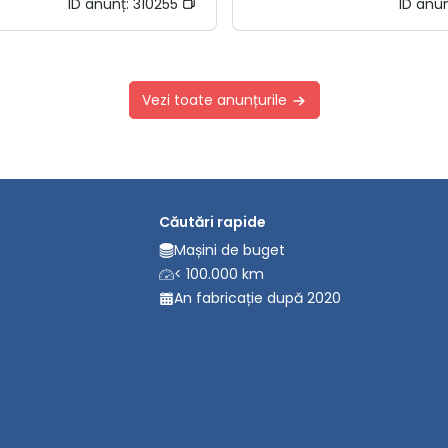
ID anunț:
310255
ID anu
Vezi toate anunțurile
Căutări rapide
Mașini de buget
< 100.000 km
An fabricație după 2020