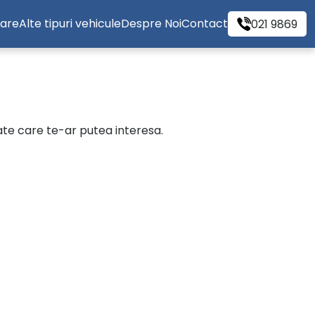
tare
Alte tipuri vehicule
Despre Noi
Contact
021 9869
cate care te-ar putea interesa.