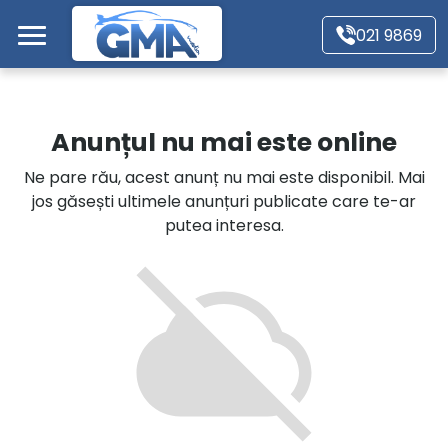
Mergi direct la conținutul principal
021 9869
Acasă
Anunțul nu mai este online
Autoturisme
Ne pare rău, acest anunț nu mai este disponibil. Mai
jos găsești ultimele anunțuri publicate care te-ar
Motociclete
putea interesa.
Autoutilitare
Alte tipuri vehicule
Despre Noi
Contact