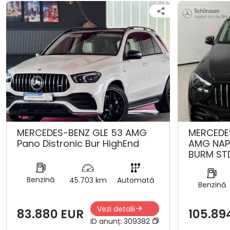
MERCEDES-BENZ GLE 53 AMG
MERCEDE
Pano Distronic Bur HighEnd
AMG NAP
BURM ST
Benzină
45.703 km
Automată
Benzină
Vezi detalii
83.880 EUR
105.89
ID anunț:
309382