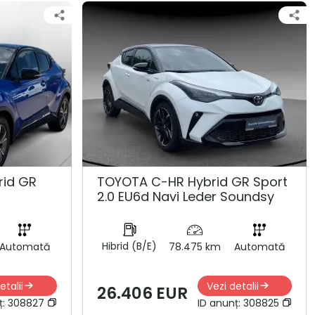
rid GR
TOYOTA C-HR Hybrid GR Sport
2.0 EU6d Navi Leder Soundsy
Hibrid (B/E)
Automată
78.475 km
Automată
etalii
Vezi detalii
26.406 EUR
ț:
308827
ID anunț:
308825