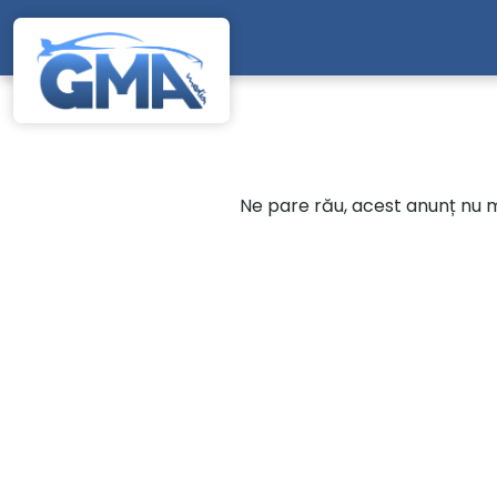
Mergi direct la conținutul principal
Ne pare rău, acest anunț nu ma