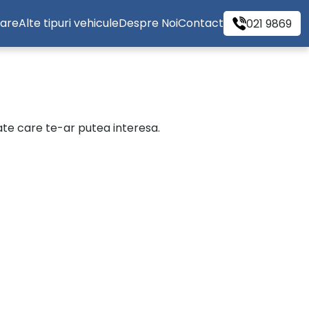
tare
Alte tipuri vehicule
Despre Noi
Contact
021 9869
cate care te-ar putea interesa.