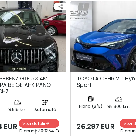
S-BENZ GLE 53 4M
TOYOTA C-HR 2.0 Hyb
PA BEIGE AHK PANO
Sport
DHZ
Hibrid (B/E)
85.600 km
8.519 km
Automată
Vezi detalii
Vezi d
4 EUR
26.297 EUR
ID anunț:
309354
ID anun