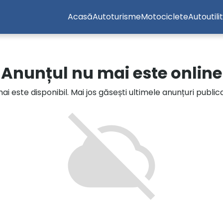
Acasă
Autoturisme
Motociclete
Autoutili
Anunțul nu mai este online
i este disponibil. Mai jos găsești ultimele anunțuri publi