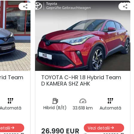
rid Team
TOYOTA C-HR 1.8 Hybrid Team
D KAMERA SHZ AHK
Hibrid (B/E)
Automată
33.618 km
Automată
etalii
Vezi detalii
26.990 EUR