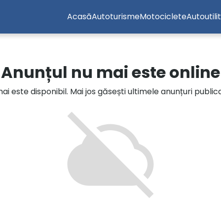
Acasă
Autoturisme
Motociclete
Autoutili
Anunțul nu mai este online
i este disponibil. Mai jos găsești ultimele anunțuri publi