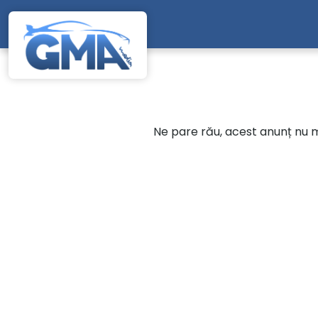
Mergi direct la conținutul principal
Ne pare rău, acest anunț nu ma