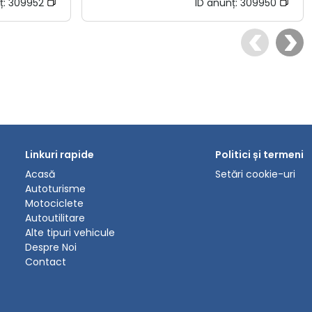
ț:
309952
ID anunț:
309950
Linkuri rapide
Politici și termeni
Acasă
Setări cookie-uri
Autoturisme
Motociclete
Autoutilitare
Alte tipuri vehicule
Despre Noi
Contact