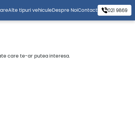
tare
Alte tipuri vehicule
Despre Noi
Contact
021 9869
cate care te-ar putea interesa.