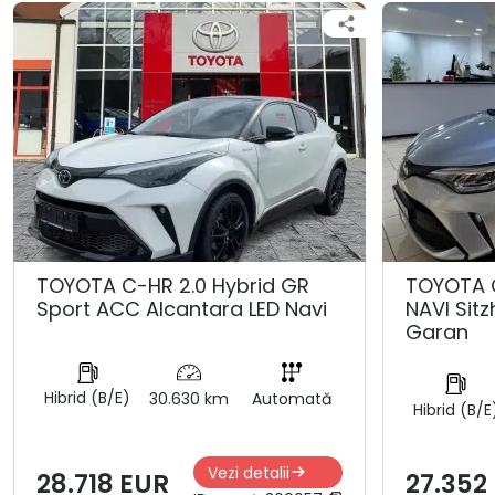
TOYOTA C-HR 2.0 Hybrid GR
TOYOTA 
Sport ACC Alcantara LED Navi
NAVI Sit
Garan
Hibrid (B/E)
30.630 km
Automată
Hibrid (B/E
Vezi detalii
28.718 EUR
27.352