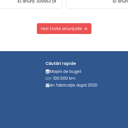
ID anunț:
309953
ID anun
Vezi toate anunțurile
Căutări rapide
Mașini de buget
< 100.000 km
An fabricație după 2020