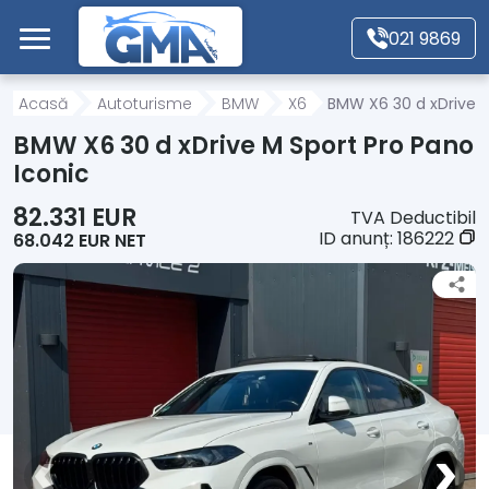
Mergi direct la conținutul principal
021 9869
Acasă
Acasă
Autoturisme
BMW
X6
BMW X6 30 d xDrive M
BMW X6 30 d xDrive M Sport Pro Pano
Autoturisme
Iconic
82.331 EUR
TVA Deductibil
Motociclete
ID anunț:
186222
68.042 EUR NET
Autoutilitare
Alte tipuri vehicule
Despre Noi
Contact