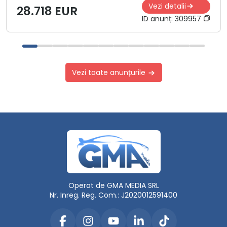
Vezi detalii
28.718 EUR
ID anunț:
309957
Vezi toate anunțurile
Operat de GMA MEDIA SRL
Nr. Inreg. Reg. Com.: J2020012591400