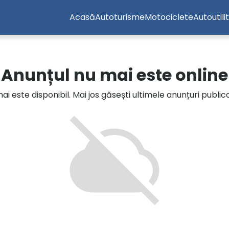
Acasă
Autoturisme
Motociclete
Autoutili
Anunțul nu mai este online
i este disponibil. Mai jos găsești ultimele anunțuri publi