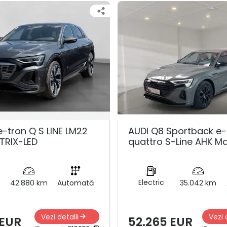
e-tron Q S LINE LM22
AUDI Q8 Sportback e-
TRIX-LED
quattro S-Line AHK Ma
Electric
42.880 km
Automată
35.042 km
Vezi detalii
Vezi 
 EUR
52.265 EUR