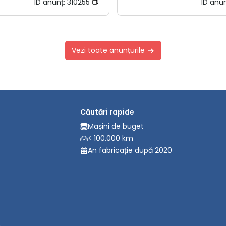
ID anunț:
310255
ID anu
Vezi toate anunțurile
Căutări rapide
Mașini de buget
< 100.000 km
An fabricație după 2020