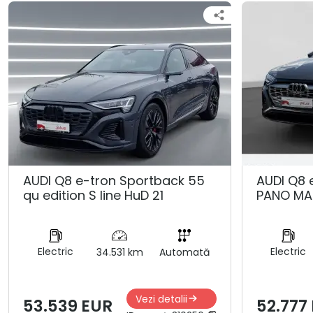
AUDI Q8 e-tron Sportback 55
AUDI Q8 
qu edition S line HuD 21
PANO MA
Electric
Electric
34.531 km
Automată
Vezi detalii
53.539 EUR
52.777