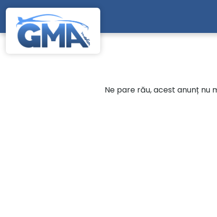
Mergi direct la conținutul principal
Ne pare rău, acest anunț nu ma