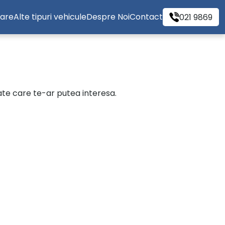
tare
Alte tipuri vehicule
Despre Noi
Contact
021 9869
cate care te-ar putea interesa.