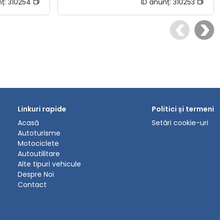
nț:
310254
ID anunț:
310253
Linkuri rapide
Politici și termeni
Acasă
Setări cookie-uri
Autoturisme
Motociclete
Autoutilitare
Alte tipuri vehicule
Despre Noi
Contact