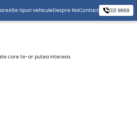
tare
Alte tipuri vehicule
Despre Noi
Contact
021 9869
cate care te-ar putea interesa.