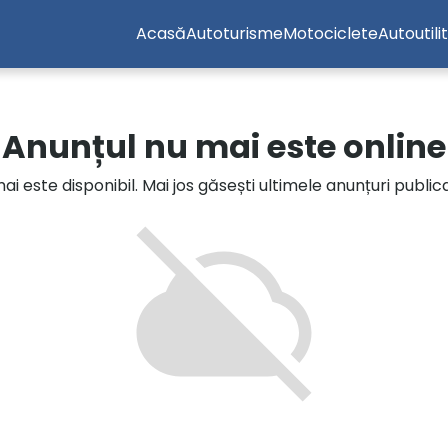
Acasă
Autoturisme
Motociclete
Autoutili
Anunțul nu mai este online
i este disponibil. Mai jos găsești ultimele anunțuri publi