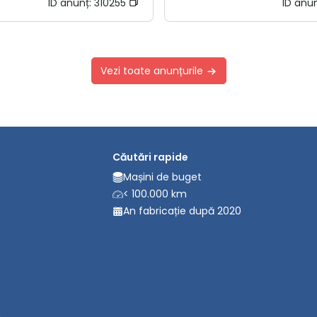
ID anunț:
310255
ID anu
Vezi toate anunțurile
Căutări rapide
Mașini de buget
< 100.000 km
An fabricație după 2020