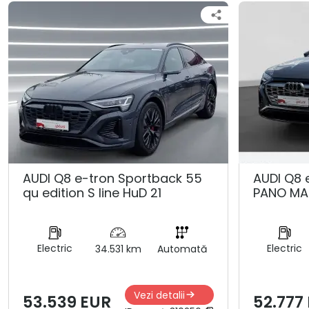
AUDI Q8 e-tron Sportback 55
AUDI Q8 
qu edition S line HuD 21
PANO MA
Electric
Electric
34.531 km
Automată
Vezi detalii
53.539 EUR
52.777