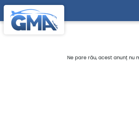
Mergi direct la conținutul principal
Ne pare rău, acest anunț nu ma