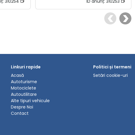
nț:
310254
ID anunț:
310253
Linkuri rapide
Politici și termeni
Acasă
Setări cookie-uri
Autoturisme
Motociclete
Autoutilitare
Alte tipuri vehicule
Despre Noi
Contact