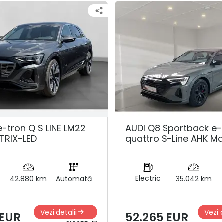
e-tron Q S LINE LM22
AUDI Q8 Sportback e-
TRIX-LED
quattro S-Line AHK Ma
Electric
42.880 km
Automată
35.042 km
Vezi detalii
Vezi 
 EUR
52.265 EUR