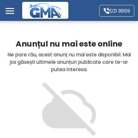
Mergi direct la conținutul principal
021 9869
Acasă
Anunțul nu mai este online
Autoturisme
Ne pare rău, acest anunț nu mai este disponibil. Mai
jos găsești ultimele anunțuri publicate care te-ar
Motociclete
putea interesa.
Autoutilitare
Alte tipuri vehicule
Despre Noi
Contact