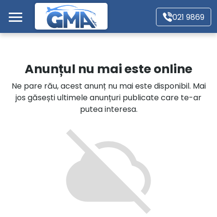
Mergi direct la conținutul principal
021 9869
Acasă
Anunțul nu mai este online
Autoturisme
Ne pare rău, acest anunț nu mai este disponibil. Mai
jos găsești ultimele anunțuri publicate care te-ar
Motociclete
putea interesa.
Autoutilitare
Alte tipuri vehicule
Despre Noi
Contact