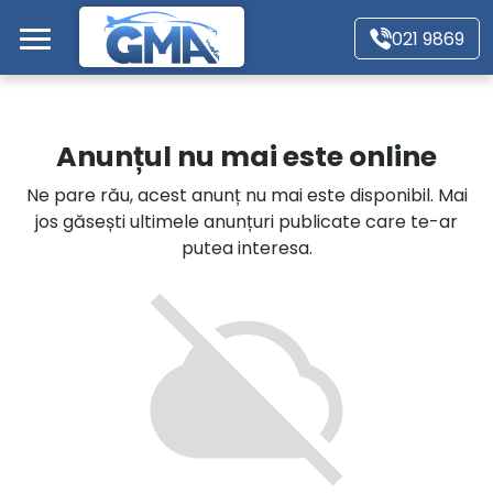
Mergi direct la conținutul principal
021 9869
Acasă
Anunțul nu mai este online
Autoturisme
Ne pare rău, acest anunț nu mai este disponibil. Mai
jos găsești ultimele anunțuri publicate care te-ar
Motociclete
putea interesa.
Autoutilitare
Alte tipuri vehicule
Despre Noi
Contact