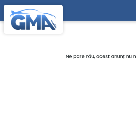
Mergi direct la conținutul principal
Ne pare rău, acest anunț nu ma