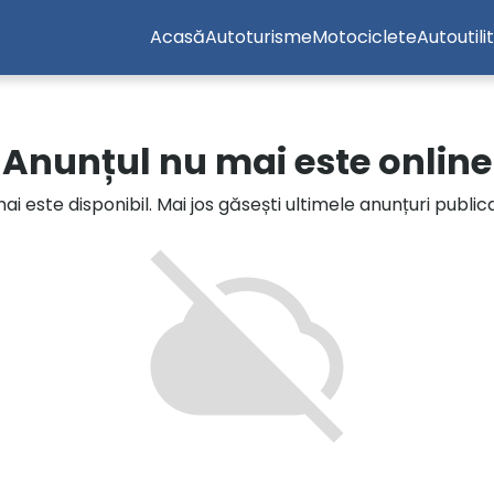
Acasă
Autoturisme
Motociclete
Autoutili
Anunțul nu mai este online
i este disponibil. Mai jos găsești ultimele anunțuri publi