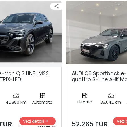
e-tron Q S LINE LM22
AUDI Q8 Sportback e-
TRIX-LED
quattro S-Line AHK Ma
Electric
42.880 km
Automată
35.042 km
Vezi detalii
Vezi 
 EUR
52.265 EUR