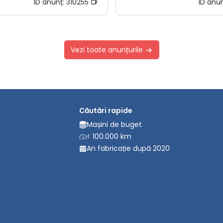
ID anunț:
310255
ID anu
Vezi toate anunțurile
Căutări rapide
Mașini de buget
< 100.000 km
An fabricație după 2020