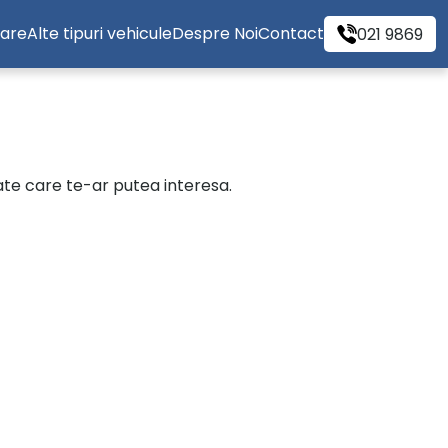
tare
Alte tipuri vehicule
Despre Noi
Contact
021 9869
cate care te-ar putea interesa.