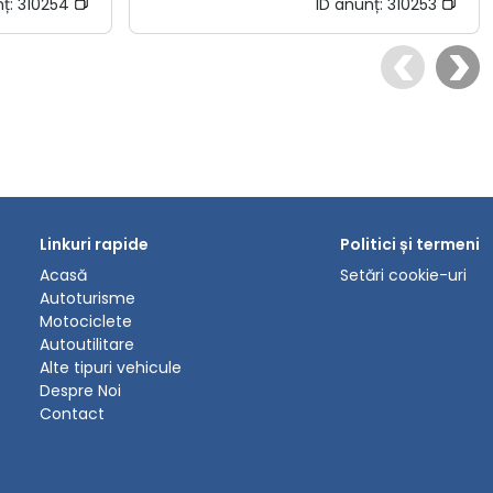
nț:
310254
ID anunț:
310253
Linkuri rapide
Politici și termeni
Acasă
Setări cookie-uri
Autoturisme
Motociclete
Autoutilitare
Alte tipuri vehicule
Despre Noi
Contact