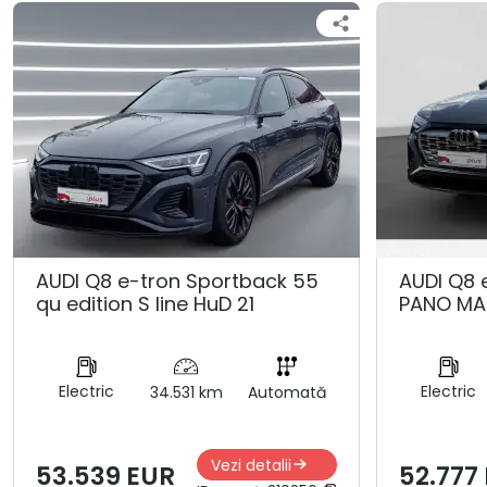
AUDI Q8 e-tron Sportback 55
AUDI Q8 
qu edition S line HuD 21
PANO MA
Electric
Electric
34.531 km
Automată
Vezi detalii
53.539 EUR
52.777