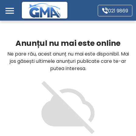
Mergi direct la conținutul principal
021 9869
Acasă
Anunțul nu mai este online
Autoturisme
Ne pare rău, acest anunț nu mai este disponibil. Mai
jos găsești ultimele anunțuri publicate care te-ar
Motociclete
putea interesa.
Autoutilitare
Alte tipuri vehicule
Despre Noi
Contact