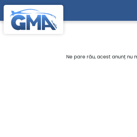
Mergi direct la conținutul principal
Ne pare rău, acest anunț nu ma