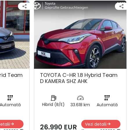
rid Team
TOYOTA C-HR 1.8 Hybrid Team
D KAMERA SHZ AHK
Hibrid (B/E)
Automată
33.618 km
Automată
etalii
Vezi detalii
26.990 EUR