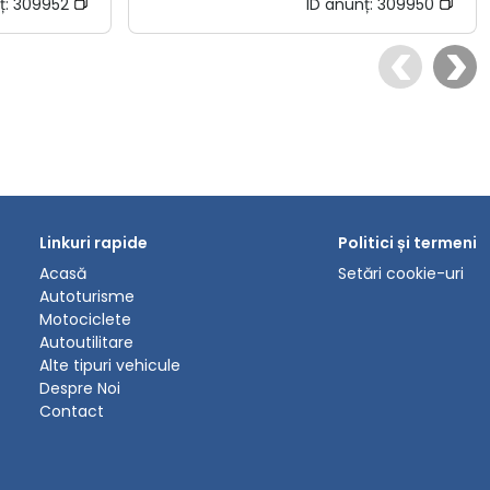
ț:
309952
ID anunț:
309950
Linkuri rapide
Politici și termeni
Acasă
Setări cookie-uri
Autoturisme
Motociclete
Autoutilitare
Alte tipuri vehicule
Despre Noi
Contact