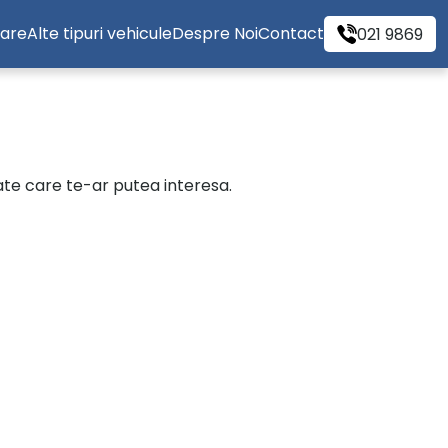
tare
Alte tipuri vehicule
Despre Noi
Contact
021 9869
cate care te-ar putea interesa.