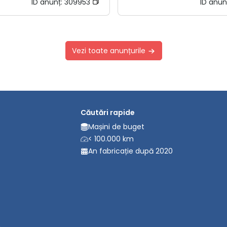
ID anunț:
309953
ID anun
Vezi toate anunțurile
Căutări rapide
Mașini de buget
< 100.000 km
An fabricație după 2020