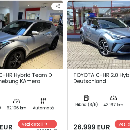
C-HR Hybrid Team D
TOYOTA C-HR 2.0 Hyb
zheizung KAmera
Deutschland
Hibrid (B/E)
43.167 km
)
62.106 km
Automată
Vezi detalii
Vezi d
 EUR
26.999 EUR