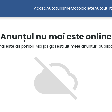
Acasă
Autoturisme
Motociclete
Autoutili
Anunțul nu mai este online
i este disponibil. Mai jos găsești ultimele anunțuri publi