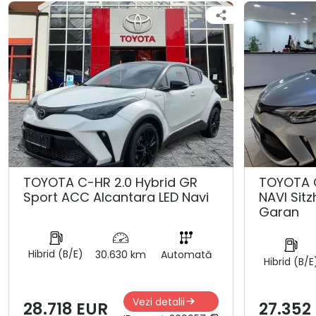
TOYOTA C-HR 2.0 Hybrid GR
TOYOTA 
Sport ACC Alcantara LED Navi
NAVI Sit
Garan
Hibrid (B/E)
30.630 km
Automată
Hibrid (B/E
Vezi detalii
28.718 EUR
27.352