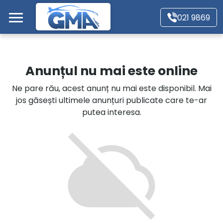
Mergi direct la conținutul principal
021 9869
Acasă
Anunțul nu mai este online
Autoturisme
Ne pare rău, acest anunț nu mai este disponibil. Mai
jos găsești ultimele anunțuri publicate care te-ar
Motociclete
putea interesa.
Autoutilitare
Alte tipuri vehicule
Despre Noi
Contact