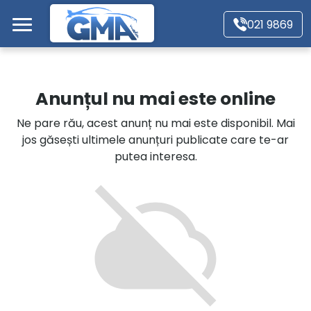
Mergi direct la conținutul principal
021 9869
Acasă
Anunțul nu mai este online
Autoturisme
Ne pare rău, acest anunț nu mai este disponibil. Mai
jos găsești ultimele anunțuri publicate care te-ar
Motociclete
putea interesa.
Autoutilitare
Alte tipuri vehicule
Despre Noi
Contact