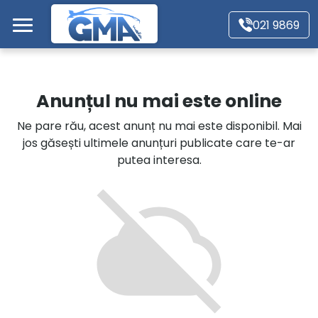
Mergi direct la conținutul principal
021 9869
Acasă
Anunțul nu mai este online
Autoturisme
Ne pare rău, acest anunț nu mai este disponibil. Mai
jos găsești ultimele anunțuri publicate care te-ar
Motociclete
putea interesa.
Autoutilitare
Alte tipuri vehicule
Despre Noi
Contact