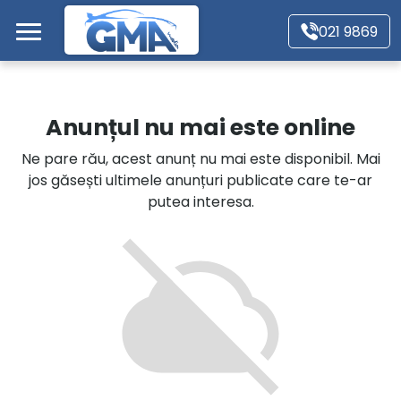
Mergi direct la conținutul principal
021 9869
Acasă
Anunțul nu mai este online
Autoturisme
Ne pare rău, acest anunț nu mai este disponibil. Mai
jos găsești ultimele anunțuri publicate care te-ar
Motociclete
putea interesa.
Autoutilitare
Alte tipuri vehicule
Despre Noi
Contact