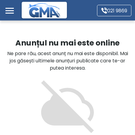
Mergi direct la conținutul principal
021 9869
Acasă
Anunțul nu mai este online
Autoturisme
Ne pare rău, acest anunț nu mai este disponibil. Mai
jos găsești ultimele anunțuri publicate care te-ar
Motociclete
putea interesa.
Autoutilitare
Alte tipuri vehicule
Despre Noi
Contact