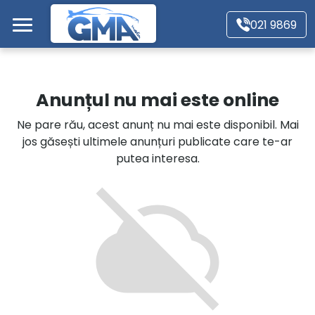
Mergi direct la conținutul principal
021 9869
Acasă
Anunțul nu mai este online
Autoturisme
Ne pare rău, acest anunț nu mai este disponibil. Mai
jos găsești ultimele anunțuri publicate care te-ar
Motociclete
putea interesa.
Autoutilitare
Alte tipuri vehicule
Despre Noi
Contact