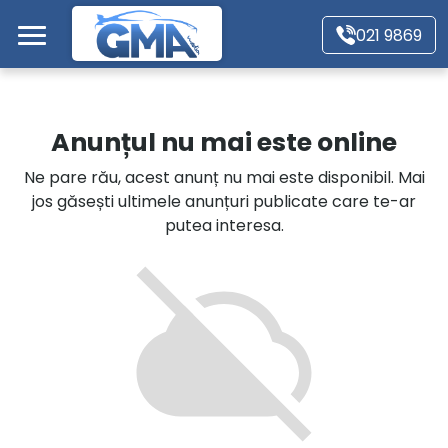
Mergi direct la conținutul principal
021 9869
Acasă
Anunțul nu mai este online
Autoturisme
Ne pare rău, acest anunț nu mai este disponibil. Mai
jos găsești ultimele anunțuri publicate care te-ar
Motociclete
putea interesa.
Autoutilitare
Alte tipuri vehicule
Despre Noi
Contact