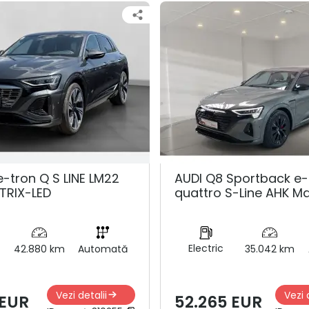
e-tron Q S LINE LM22
AUDI Q8 Sportback e-
TRIX-LED
quattro S-Line AHK Ma
Electric
42.880 km
Automată
35.042 km
Vezi detalii
Vezi 
 EUR
52.265 EUR