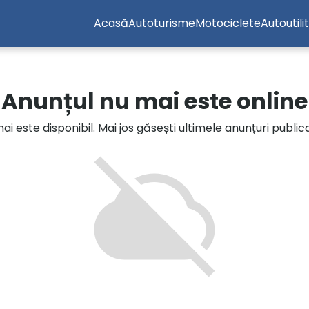
Acasă
Autoturisme
Motociclete
Autoutili
Anunțul nu mai este online
i este disponibil. Mai jos găsești ultimele anunțuri publi