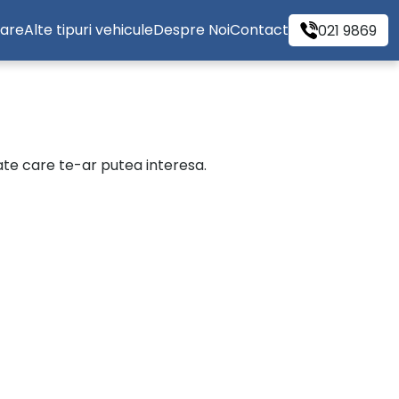
tare
Alte tipuri vehicule
Despre Noi
Contact
021 9869
cate care te-ar putea interesa.