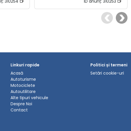
nț:
310254
ID anunț:
310253
Linkuri rapide
Politici și termeni
Acasă
Setări cookie-uri
Autoturisme
Motociclete
Autoutilitare
Alte tipuri vehicule
Despre Noi
Contact