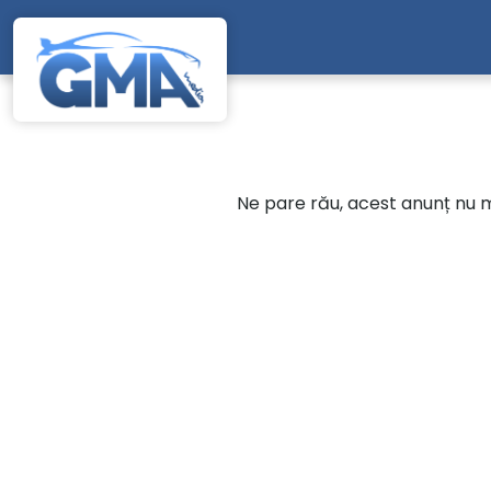
Mergi direct la conținutul principal
Ne pare rău, acest anunț nu ma