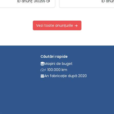
ID anunț:
310255
ID anu
Vezi toate anunțurile
Căutări rapide
Mașini de buget
< 100.000 km
An fabricație după 2020