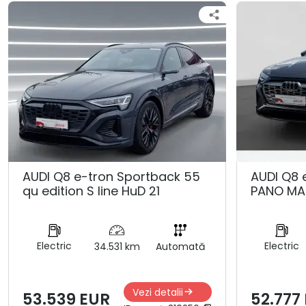
AUDI Q8 e-tron Sportback 55
AUDI Q8 
qu edition S line HuD 21
PANO MA
Electric
Electric
34.531 km
Automată
Vezi detalii
53.539 EUR
52.777