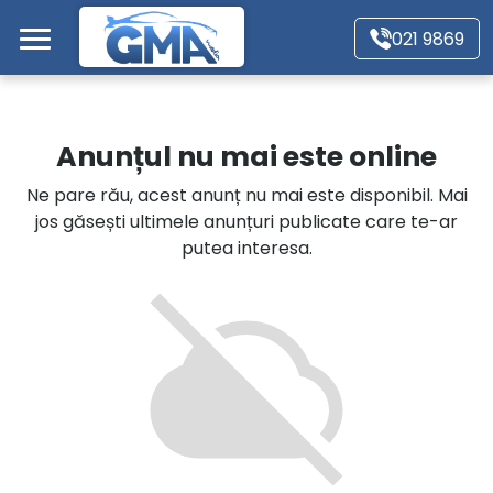
Mergi direct la conținutul principal
021 9869
Acasă
Anunțul nu mai este online
Autoturisme
Ne pare rău, acest anunț nu mai este disponibil. Mai
jos găsești ultimele anunțuri publicate care te-ar
Motociclete
putea interesa.
Autoutilitare
Alte tipuri vehicule
Despre Noi
Contact