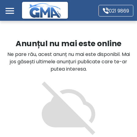
Mergi direct la conținutul principal
021 9869
Acasă
Anunțul nu mai este online
Autoturisme
Ne pare rău, acest anunț nu mai este disponibil. Mai
jos găsești ultimele anunțuri publicate care te-ar
Motociclete
putea interesa.
Autoutilitare
Alte tipuri vehicule
Despre Noi
Contact