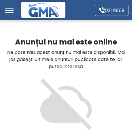
Mergi direct la conținutul principal
021 9869
Acasă
Anunțul nu mai este online
Autoturisme
Ne pare rău, acest anunț nu mai este disponibil. Mai
jos găsești ultimele anunțuri publicate care te-ar
Motociclete
putea interesa.
Autoutilitare
Alte tipuri vehicule
Despre Noi
Contact