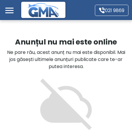
Mergi direct la conținutul principal
021 9869
Acasă
Anunțul nu mai este online
Autoturisme
Ne pare rău, acest anunț nu mai este disponibil. Mai
jos găsești ultimele anunțuri publicate care te-ar
Motociclete
putea interesa.
Autoutilitare
Alte tipuri vehicule
Despre Noi
Contact