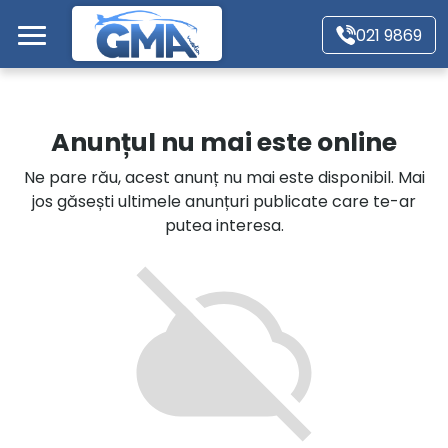
Mergi direct la conținutul principal
021 9869
Acasă
Anunțul nu mai este online
Autoturisme
Ne pare rău, acest anunț nu mai este disponibil. Mai
jos găsești ultimele anunțuri publicate care te-ar
Motociclete
putea interesa.
Autoutilitare
Alte tipuri vehicule
Despre Noi
Contact