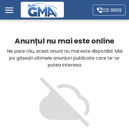
Mergi direct la conținutul principal
021 9869
Acasă
Anunțul nu mai este online
Autoturisme
Ne pare rău, acest anunț nu mai este disponibil. Mai
jos găsești ultimele anunțuri publicate care te-ar
Motociclete
putea interesa.
Autoutilitare
Alte tipuri vehicule
Despre Noi
Contact