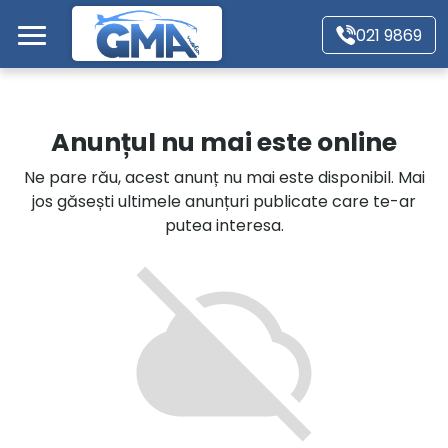
Mergi direct la conținutul principal
021 9869
Acasă
Anunțul nu mai este online
Autoturisme
Ne pare rău, acest anunț nu mai este disponibil. Mai
jos găsești ultimele anunțuri publicate care te-ar
Motociclete
putea interesa.
Autoutilitare
Alte tipuri vehicule
Despre Noi
Contact