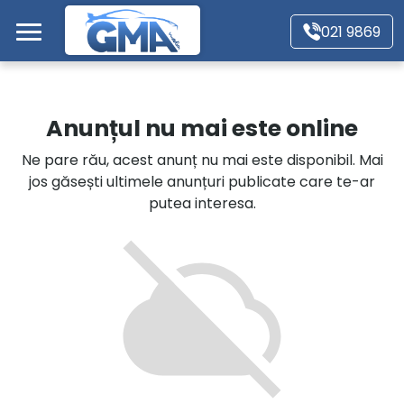
Mergi direct la conținutul principal
021 9869
Acasă
Anunțul nu mai este online
Autoturisme
Ne pare rău, acest anunț nu mai este disponibil. Mai
jos găsești ultimele anunțuri publicate care te-ar
Motociclete
putea interesa.
Autoutilitare
Alte tipuri vehicule
Despre Noi
Contact