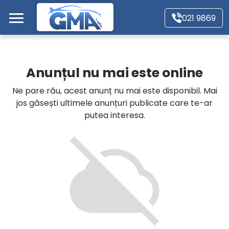
Mergi direct la conținutul principal
021 9869
Acasă
Anunțul nu mai este online
Autoturisme
Ne pare rău, acest anunț nu mai este disponibil. Mai
jos găsești ultimele anunțuri publicate care te-ar
Motociclete
putea interesa.
Autoutilitare
Alte tipuri vehicule
Despre Noi
Contact